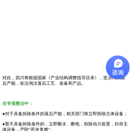
目前四川有砖瓦企业1934家
砖瓦行业排污耗能较多
在落后产能未彻底淘汰、违规新增产能、企业审批手续不全、环
保设施不达标、擅自停运环保设施等问题
对此，四川将根据国家《产业结构调整指导目录》，坚决淘汰落
后产能，依法淘汰落后工艺、装备和产品。
在专项整治中：
●对于具备拆除条件的落后产能，相关部门将立即拆除主体设备；
●暂不具备拆除条件的，立即断水、断电，拆除动力装置，封存主
体设备，严防“死灰复燃”。