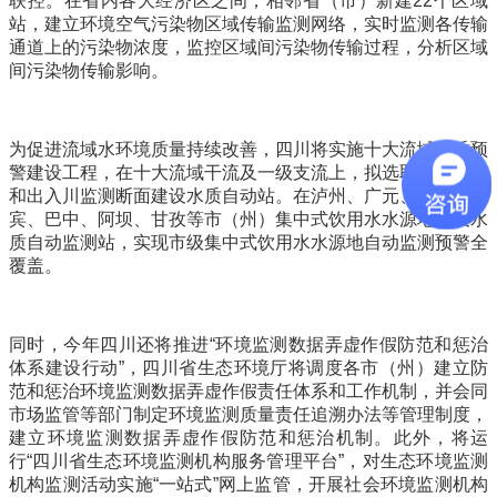
联控。在省内各大经济区之间，相邻省（市）新建22个区域
站，建立环境空气污染物区域传输监测网络，实时监测各传输
通道上的污染物浓度，监控区域间污染物传输过程，分析区域
间污染物传输影响。
为促进流域水环境质量持续改善，四川将实施十大流域水质预
警建设工程，在十大流域干流及一级支流上，拟选取县域跨界
和出入川监测断面建设水质自动站。在泸州、广元、内江、宜
宾、巴中、阿坝、甘孜等市（州）集中式饮用水水源地建设水
质自动监测站，实现市级集中式饮用水水源地自动监测预警全
覆盖。
同时，今年四川还将推进“环境监测数据弄虚作假防范和惩治
体系建设行动”，四川省生态环境厅将调度各市（州）建立防
范和惩治环境监测数据弄虚作假责任体系和工作机制，并会同
市场监管等部门制定环境监测质量责任追溯办法等管理制度，
建立环境监测数据弄虚作假防范和惩治机制。此外，将运
行“四川省生态环境监测机构服务管理平台”，对生态环境监测
机构监测活动实施“一站式”网上监管，开展社会环境监测机构