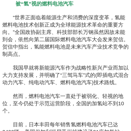
被“氢”视的燃料电池汽车
“世界正面临着能源生产和消费的深度变革，氢能
燃料电池技术创新正成为全球能源技术革命的重要方
向。”全国政协副主席、科技部部长万钢虽然因故未能
到会，依然向第二届国际燃料电池汽车大会发来贺信。
贺信中指出，氢能燃料电池是未来汽车产业技术竞争的
制高点。
我国早就将新能源汽车作为战略性新兴产业而加以
大力支持发展，并明确了“三驾马车”式的(即插电式混合
动力汽车、纯电动汽车、燃料电池汽车)技术路线。
然而，燃料电池汽车一直处于被弱化、轻视的地
位，至今仍处于示范运营阶段，全国的加氢站不到10
个。
目前，日本丰田每年销售氢燃料电池汽车已达