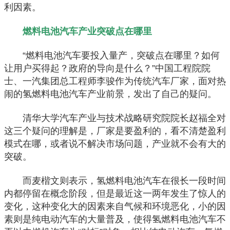
利因素。
燃料电池汽车产业突破点在哪里
“燃料电池汽车要投入量产，突破点在哪里？如何
让用户买得起？政府的导向是什么？”中国工程院院
士、一汽集团总工程师李骏作为传统汽车厂家，面对热
闹的氢燃料电池汽车产业前景，发出了自己的疑问。
清华大学汽车产业与技术战略研究院院长赵福全对
这三个疑问的理解是，厂家是要盈利的，看不清楚盈利
模式在哪，或者说不解决市场问题，产业就不会有大的
突破。
而麦楷文则表示，氢燃料电池汽车在很长一段时间
内都停留在概念阶段，但是最近这一两年发生了惊人的
变化，这种变化大的因素来自气候和环境恶化，小的因
素则是纯电动汽车的大量普及，使得氢燃料电池汽车不