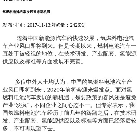
氢燃料电池汽车发展迎来新机遇
发布时间：2017-11-13
浏览量：2426次
随着中国新能源汽车的快速发展，氢燃料电池汽
车产业风口即将到来。但是长期以来，燃料电池汽车一
直处于被轻视的地位，在技术研发、产业配套、氢能源
供应以及标准等方面发展不完善。
多位中外人士均认为，中国的氢燃料电池汽车产
业风口即将到来，2020年前将会迎来爆发点。面对氢
燃料电池汽车发展的新机遇，是要政策的春风还是避免
产业“发疯”，不同企业之间心态不一。但专家表示，我
国氢燃料电池汽车经历了前几年的踌躇之后，在技术研
发、产业配套、氢能源供应以及标准等方面已经落后较
多，不可再观望下去。