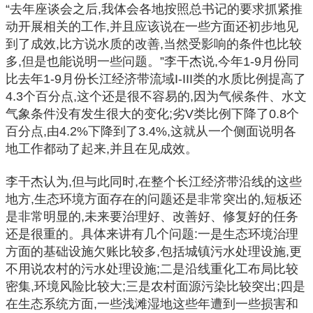
“去年座谈会之后,我体会各地按照总书记的要求抓紧推
动开展相关的工作,并且应该说在一些方面还初步地见
到了成效,比方说水质的改善,当然受影响的条件也比较
多,但是也能说明一些问题。”李干杰说,今年1-9月份同
比去年1-9月份长江经济带流域I-III类的水质比例提高了
4.3个百分点,这个还是很不容易的,因为气候条件、水文
气象条件没有发生很大的变化;劣V类比例下降了0.8个
百分点,由4.2%下降到了3.4%,这就从一个侧面说明各
地工作都动了起来,并且在见成效。
李干杰认为,但与此同时,在整个长江经济带沿线的这些
地方,生态环境方面存在的问题还是非常突出的,短板还
是非常明显的,未来要治理好、改善好、修复好的任务
还是很重的。具体来讲有几个问题:一是生态环境治理
方面的基础设施欠账比较多,包括城镇污水处理设施,更
不用说农村的污水处理设施;二是沿线重化工布局比较
密集,环境风险比较大;三是农村面源污染比较突出;四是
在生态系统方面,一些浅滩湿地这些年遭到一些损害和