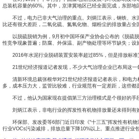
总装机容量的60%。其中，京津冀地区已经全面完成，东部地
不过，电力已非大气治理的重点。刘炳江表示，钢铁、水泥
比还有很大差距，二氧化硫、氮氧化物、烟粉尘的排放量占全
以脱硫脱销为例，9月初中国环保产业协会公布的《脱硫脱硝行
性竞争现象普遍；防腐、外保温、副产物处理等环节缺失；设
2016年水泥行业脱硝装置安装率超过85%，但是排放标准
21世纪经济报道记者发现，不少大气治理企业已布局这一
清新环境总裁张根华对21世纪经济报道记者表示，和电力相
多，成本压力大，监管比较难，行业规范有一定差距，这些都
不过，他认为国家现在提倡第三方治理模式是个很好的手段
刘炳江表示，非电行业的挥发性有机物排放量还未得到有效
环保部、发改委等6部门近日印发《“十三五”挥发性有机物污
行业VOCs污染减排，排放总量下降10%以上。重点推进行