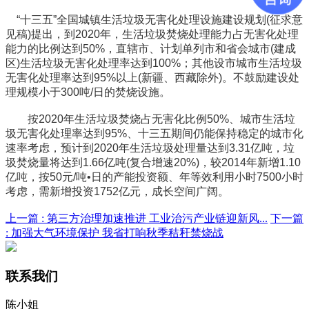
“十三五”全国城镇生活垃圾无害化处理设施建设规划(征求意
见稿)提出，到2020年，生活垃圾焚烧处理能力占无害化处理
能力的比例达到50%，直辖市、计划单列市和省会城市(建成
区)生活垃圾无害化处理率达到100%；其他设市城市生活垃圾
无害化处理率达到95%以上(新疆、西藏除外)。不鼓励建设处
理规模小于300吨/日的焚烧设施。
按2020年生活垃圾焚烧占无害化比例50%、城市生活垃
圾无害化处理率达到95%、十三五期间仍能保持稳定的城市化
速率考虑，预计到2020年生活垃圾处理量达到3.31亿吨，垃
圾焚烧量将达到1.66亿吨(复合增速20%)，较2014年新增1.10
亿吨，按50元/吨•日的产能投资额、年等效利用小时7500小时
考虑，需新增投资1752亿元，成长空间广阔。
上一篇 :
第三方治理加速推进 工业治污产业链迎新风...
下一篇
:
加强大气环境保护 我省打响秋季秸秆禁烧战
联系我们
陈小姐