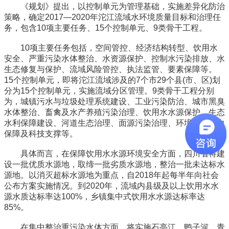
《规划》提出，以控制单元为管理基础，实施差异化防治
策略，确定2017—2020年沱江流域水环境质量目标和治理任
务，包含10项主要任务、15个控制单元、9类骨干工程。
10项主要任务包括，空间管控、经济结构转型、饮用水
安全、严重污染水体整治、水资源保护、控制水污染排放、水
生态修复与保护、流域风险管控、执法监管、要素保障等。
15个控制单元，即将沱江流域涉及的7个市29个县(市、区)划
分为15个控制单元，实施流域分区管理。9类骨干工程分别
为，城镇污水与垃圾处理系统建设、工业污染防治、城市黑臭
水体整治、畜禽及水产养殖污染治理、饮用水水源保护、生态
水利保障建设、河道生态治理、面源污染治理、环境监管能力
保障及科技支撑等。
具体而言，在保障饮用水水源环境安全方面，四川省将建
设一批优质水源地，取缔一批劣质水源地，整治一批未达标水
源地。以消灭超标水源地为重点，自2018年起每半年向社会
公布方案实施情况。到2020年，流域内县级及以上饮用水水
源水质达标率达100%，乡镇集中式饮用水水源达标率达
85%。
在集中整治重污染水体方面，将实施石亭江、鸭子河、青