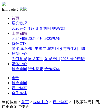
language：
首页
展会概况
2026展会介绍
组织机构
联系我们
上届回顾
2025回顾
2025照片
2025视频
特色展区
资源循环利用主题展
塑料回收与再生利用展
展商中心
为何参展
展品范围
参展费用
2026 展位申请
媒体中心
展会新闻
行业动态
合作媒体
全部
展会新闻
行业动态
合作媒体
当前位置：
首页
>
媒体中心
>
行业动态
>
【政策法规】四川
已出台沱江流域...