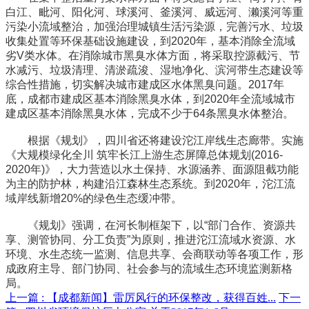
白江、毗河、阳化河、球溪河、釜溪河、威远河、濑溪河等重
污染小流域整治，加强治理城镇生活污染源，完善污水、垃圾
收集处置等环保基础设施建设，到2020年，基本消除全流域
劣V类水体。在消除城市黑臭水体方面，将采取控源截污、节
水减污、垃圾清理、清淤疏浚、湿地净化、滨河带生态建设等
综合性措施，切实解决城市建成区水体黑臭问题。2017年
底，成都市建成区基本消除黑臭水体，到2020年全流域城市
建成区基本消除黑臭水体，完成不少于64条黑臭水体整治。
根据《规划》，四川省还将建设沱江岸线生态廊带。实施
《大规模绿化全川 筑牢长江上游生态屏障总体规划(2016-
2020年)》，大力营造以水土保持、水源涵养、面源阻截功能
为主的防护林，构建沿江森林生态系统。到2020年，沱江流
域岸线新增20%的绿色生态缓冲带。
《规划》强调，在河长制框架下，以“部门合作、资源共
享、测管协同、分工负责”为原则，推进沱江流域水资源、水
环境、水生态统一监测、信息共享、会商联动等各项工作，形
成政府主导、部门协同、社会参与的流域生态环境监测新格
局。
上一篇 :
【成都新闻】雷厉风行的环保整改，获得百姓...
下一