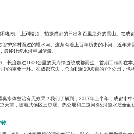
和相机，上到楼顶，拍摄成都的日出和百里之外的雪山。在成都
护穿村而过的蟆水河。这条有着上百年历史的小河，近年来因
备，最终让蟆水河重回清澈。
长度超过1000公里的天府绿道绕成都而生，首期工程将在本
中的重要一环。在成都东边，总面积超1000亩的7个公园，
体整治有无效果？我们了解到，2017年上半年，成都市中心城
点。就在3天前，随着武侯区三吏堰、鸡公堰和二道河3段河道水质全
好转