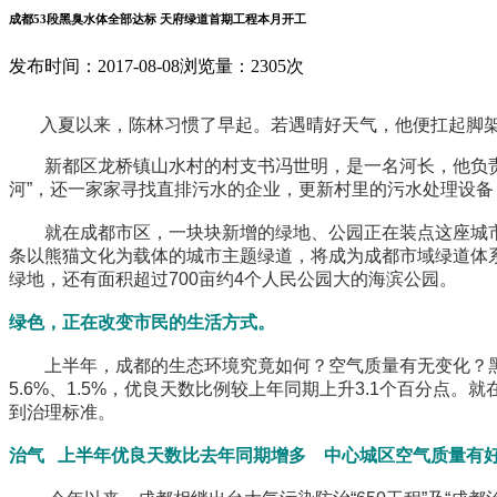
成都53段黑臭水体全部达标 天府绿道首期工程本月开工
发布时间：2017-08-08
浏览量：2305次
入夏以来，陈林习惯了早起。若遇晴好天气，他便扛起脚架
新都区龙桥镇山水村的村支书冯世明，是一名河长，他负责管
河”，还一家家寻找直排污水的企业，更新村里的污水处理设
就在成都市区，一块块新增的绿地、公园正在装点这座城市。
条以熊猫文化为载体的城市主题绿道，将成为成都市域绿道体系
绿地，还有面积超过700亩约4个人民公园大的海滨公园。
绿色，正在改变市民的生活方式。
上半年，成都的生态环境究竟如何？空气质量有无变化？黑臭水
5.6%、1.5%，优良天数比例较上年同期上升3.1个百分
到治理标准。
治气 上半年优良天数比去年同期增多 中心城区空气质量有