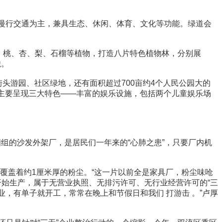
慢行交通为主，兼具生态、休闲、体育、文化等功能。绿道会
、桃、杏、梨、石榴等植物，打造八片特色植物林，分别展
貌。
头游园、社区绿地，还有面积超过700亩约4个人民公园大的
主要呈现三大特色——丰富的娱乐设施，包括两个儿童娱乐场
的沙发外架厂，是居民们一年来的“心肺之患”，只要厂内机
盖着约1厘米厚的粉尘。“这一片以前全是家具厂，粉尘味呛
开始生产，属于无营业执照、无排污许可、无行业经营许可的“三
，有单子就开工，常常在晚上和节假日和我们 打游击 。”卢厚