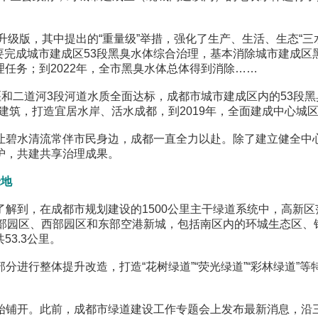
级版，其中提出的“重量级”举措，强化了生产、生活、生态“三
年要完成城市建成区53段黑臭水体综合治理，基本消除城市建成区黑
理任务；到2022年，全市黑臭水体总体得到消除……
二道河3段河道水质全面达标，成都市城市建成区内的53段黑
筑，打造宜居水岸、活水成都，到2019年，全面建成中心城区
碧水清流常伴市民身边，成都一直全力以赴。除了建立健全中心
护，共建共享治理成果。
绿地
到，在成都市规划建设的1500公里主干绿道系统中，高新区
部园区、西部园区和东部空港新城，包括南区内的环城生态区、锦
53.3公里。
行整体提升改造，打造“花树绿道”“荧光绿道”“彩林绿道”
铺开。此前，成都市绿道建设工作专题会上发布最新消息，沿三