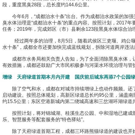
段，重度黑臭28段，总长度约144.6公里。
今年6月，“成都治水十条”出台。作为成都治水政策的加强升
臭水体治理是“成都治水十条”的重点内容。按照计划，2017
任务；2019年，完成郊区（市）县剩余123段黑臭水体综合治
经过两年多的治理，8月5日，随着武侯区三吏堰、鸡公堰和
水十条”，成都全市还要加快完成蓝线规划，拆除河道两岸违法建
成都市水务局相关负责人告知，为了全面消除黑臭水体，让
有效措施，成都还鼓励广大市民积极参与河渠水环境治理与管
增绿 天府绿道首期本月内开建 国庆前后城东再添7个公园
除了空气和水，成都在对城市持续增绿上也动作频频。还了解
启动建设。按照总体规划，高新区绿道总长约95公里，涵盖南
约15.5公里；东区空港新城内第二绕城高速和三岔湖环湖绿道共
按照计划，将对锦城湖、桂溪生态公园、中和湿地已建成部分进
乐、智慧服务等配套服务的“特色驿站”。
除了天府绿道首期工程，成都三环路熊猫绿道的建设也开始