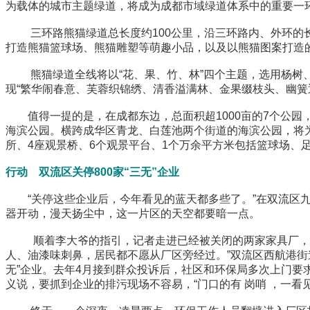
为载体的城市主题绿道，将成为成都市域绿道体系中的重要一
三环路熊猫绿道总长度约100公里，沿三环路内、外环的长
打造熊猫篮球场、熊猫雕塑等萌趣小品，以及以熊猫图案打造
熊猫绿道全线将以“花、果、竹、林”四个主题，选用杨树、
现“繁华闹春意、芙蓉织锦绣、清香溢满林、金果缀枝头、幽簧
值得一提的是，在成都东边，总面积超1000亩的7个公园，
海滨公园。横跨成华区青龙、白莲池两个街道的海滨公园，将
所、4座观景桥、6个观景平台、1个万余平方米包括篮球场、
行动 双流区关停800家“三无”企业
“关停这些企业后，今年看见的蓝天都多些了。”在双流区九
器开动，漫天扬尘中，这一片区的天空都要暗一点。
顺着李大爷的指引，记者走进已经被关闭的两家家具厂，因为
人、油漆味刺鼻，居民都不愿从厂区旁经过。”双流区西航港街
无”企业。去年4月接到群众投诉后，社区和环保局多次上门要
义说，要抓到企业的排污现场不容易，“门口的有 岗哨 ，一看