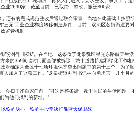
粗放的生产现场后，再从大门进入，要求整改。事实上，这还
企业2690家，截至目前，已取缔、整改、搬迁800家。
还有的完成规范整改后通过联合审查，当地在此基础上按照“只减
“三无”工业企业梯度转移创造条件。目前，双流区各镇街道要对辖
长效监管机制。
”分外“扯眼球”。在当地，这条位于龙泉驿区星光东路航天生
3平方米的359间临时门面全部被拆除，城市道路扩建和绿化工作相
、区政府确定为全区十七项环境保护突出问题中的第十三个。为了
百人加入了这项工作。”龙泉街道办副书记林向勇坦言，几个月的
，会扫干净自家门前，“可这是整条街，数千居民的生活问题，不
们为他们找到的新址。”
:
以铁的决心、铁的手段坚决打赢蓝天保卫战