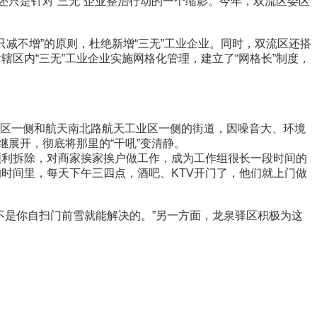
只是针对“三无”企业整治行动的一个缩影。今年，双流区委区
不增”的原则，杜绝新增“三无”工业企业。同时，双流区还搭
区内“三无”工业企业实施网格化管理，建立了“网格长”制度，
活区一侧和航天南北路航天工业区一侧的街道，因噪音大、环境
继展开，彻底将那里的“干吼”变清静。
顺利拆除，对商家挨家挨户做工作，成为工作组很长一段时间的
时间里，每天下午三四点，酒吧、KTV开门了，他们就上门做
是你自扫门前雪就能解决的。”另一方面，龙泉驿区积极为这