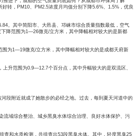
大力推进下，成都的空气质量到底如何？从成都市环保局了解
M10、PM2.5浓度月均值分别下降5.6%、1.5%，优良
6.84。其中简阳市、大邑县、邛崃市综合质量指数最低，空气
下降范围为1—26微克/立方米，其中降幅相对较大的是新都
围为1—19微克/立方米，其中降幅相对较大的是成都天府新
升范围为0.9—12.7个百分点，其中升幅较大的是双流区、
该河段附近就成了她散步的必经之地。过去，每到夏天河道中的
染流域综合整治、城乡黑臭水体综合治理、良好水体保护、污
查和水质检测，共排查出53段黑臭水体。其中，轻度黑臭25