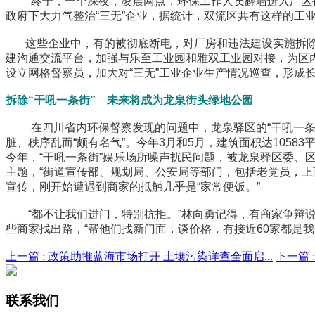
终于，一个深夜，凌晨两点，环保工作人员翻墙进入厂区拍下
政府下大力气整治“三无”企业，据统计，双流区共有这样的工业
这些企业中，有的被彻底断电，对厂房和违法建设实施拆除，
建沟通交流平台，加强与乐至工业园和雅双工业园对接，为区内
设立网格督察员，加大对“三无”工业企业生产情况巡查，形成
拆除“干吼一条街” 未来将成为龙泉街头绿地公园
在四川省内环保督察发现的问题中，龙泉驿区的“干吼一条街
脏、秩序乱而“颇有名气”。今年3月和5月，建筑面积达1058
今年，“干吼一条街”娱乐场所噪声扰民问题，被龙泉驿区委
主题，“街道宣传部、规划局、公安局等部门，包括老党员，上
宣传，刚开始遭遇到商家的抵触几乎是“家常便饭。”
“都不让我们进门，特别抗拒。”林向勇记得，有商家争辩说
些商家找出路，“帮他们找新门面，谈价格，有接近60家都是我
上一篇 :
政策助推蓝海市场打开 土壤污染详查全面启...
下一篇 
联系我们