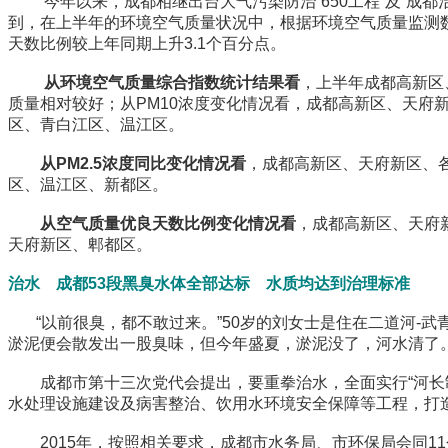
今年以来，成都相继出台大气污染防治“650工程”及“成都
到，在上半年的环境空气质量状况中，根据环境空气质量监测数据
天数比例较上年同期上升3.1个百分点。
从环境空气质量综合指数统计结果看
，上半年成都高新区
质量相对较好；从PM10浓度变化情况看，成都高新区、天府
区、青白江区、温江区。
从PM2.5浓度同比变化情况看
，成都高新区、天府新区、各
区、温江区、新都区。
从空气质量优良天数比例变化情况看
，成都高新区、天府新
天府新区、郫都区。
治水 成都53段黑臭水体全部达标 水质均达到治理标准
“以前很臭，都不敢过来。”50岁的刘女士是住在二道河-
淤泥便会散发出一股臭味，但今年盛夏，淤泥没了，河水清了
成都市第十三次党代会提出，要重拳治水，全面实行“河长制
水处理设施建设及病害整治、饮用水环境安全保障等工程，打造
2015年，按照相关要求，成都市水务局、市环保局会同11