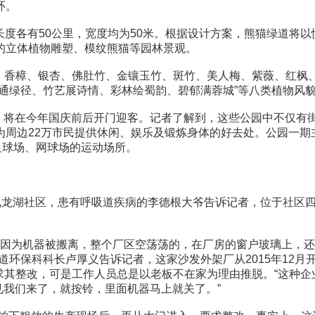
环。
度各有50公里，宽度均为50米。根据设计方案，熊猫绿道将以
的立体植物雕塑、模纹熊猫等园林景观。
香樟、银杏、佛肚竹、金镶玉竹、斑竹、美人梅、紫薇、红枫
通绿径、竹艺展诗情、彩林绘蜀韵、碧郁满蓉城”等八类植物风
将在今年国庆前后开门迎客。记者了解到，这些公园中不仅有街
为周边22万市民提供休闲、娱乐及锻炼身体的好去处。公园一期
足球场、网球场的运动场所。
龙湖社区，患有呼吸道疾病的李德根大爷告诉记者，位于社区四组
机器被搬离，整个厂区空荡荡的，在厂房的窗户玻璃上，还覆
道环保科科长卢厚义告诉记者，这家沙发外架厂从2015年12月
求其整改，可是工作人员总是以老板不在家为理由推脱。“这种企业
见我们来了，就按铃，里面机器马上就关了。”