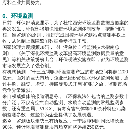
府和企业共同努力。
6、环境监测
日前，环保部消息显示，为了杜绝西安环境监测数据造假案的
再次发生，环保部将加快推进环境监测体制改革，按照“谁考
核、谁监测”的原则，推进完成国控环境监测站点监测事权上
收，从体制上保障监测数据免受行政干预。
国家治理力度频频加码，《排污单位自行监测技术指南总
则》、《关于深化环境监测改革提高环境监测数据质量的意
见》等相关政策纷纷出台，环保税法实施在即，都为环境监测
市场发展注入了强心剂。
有机构预测，“十三五”期间环境监测产业的市场空间将超1200
亿元。面对的巨大市场，企业已经纷纷试水环保监测领域，通
过并购、融资、增资、持股等形式开启“扩张”之旅，监测市场
竞争异常激烈。
来自权威媒体的报道消息称，《环保税法》包含的监测参数十
分广泛，不仅有空气自动监测、水质自动监测的常规监测参
数，还有重金属、VOCs、有毒有害气体等100余种特征污染
物监测参数，这些都为企业提供了发展机遇。
迄今，监测板块走势已有所反应，一季度净利润同比增长近
90%。预计环境监测板块市场空间将远超250亿元。