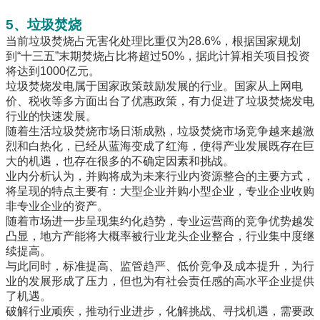
5、垃圾焚烧
当前垃圾焚烧占无害化处理比重仅为28.6%，根据国家规划
到“十三五”末期焚烧占比将超过50%，据此计算相关项目投资
将达到1000亿元。
垃圾焚烧发电属于国家政策鼓励发展的行业。国家从上网电
价、税收等多方面出台了优惠政策，有力促进了垃圾焚烧发电
行业的快速发展。
随着生活垃圾焚烧市场日渐成熟，垃圾焚烧市场竞争越来越激
烈和白热化，已经从蓝海变成了红海，使得产业发展既存在巨
大的机遇，也存在很多的不确定因素和挑战。
业内分析认为，并购将成为未来行业内资源整合的主要方式，
将呈现的特点主要有：大型企业并购小型企业，专业企业收购
非专业企业的资产。
随着市场进一步呈现集约化趋势，专业运营商的竞争优势越发
凸显，地方产能将大概率被行业龙头企业整合，行业集中度继
续提高。
与此同时，标准提高、监管趋严、低价竞争及成本提升，为行
业的发展形成了压力，但也为有社会责任感的高水平企业提供
了机遇。
破解行业顽疾，推动行业进步，化解挑战、寻找机遇，需要政