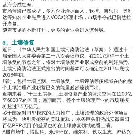
蓝海变成红海。
市场蓝海已然成型，多方企业蜂拥而入，软控、海乐尔、奥利
达等知名企业先后进入VOCs治理市场，市场争夺战已悄然拉
开序幕。
随着市场的不断打开，更多的企业会进入该领域。
3、土壤修复
近日，《中华人民共和国土壤污染防治法（草案）》通过十二
届全国人大常委会第二十八次会议审议。在2017这样一个土
壤修复的节点之年，将对土壤修复产业形成空前的利好局势。
土壤污染防治法正式推出的时间基本可以确定在2017年底或
2018年初。
届时，包括土壤监测、土壤修复、土壤评估等多领域在内的整
个土壤治理产业积蓄已久的能量必然蓬勃而出。
近期来看，“十三五”期间，土壤修复产业的蓝海空间在1200亿
至6000亿的区间；远期而言，整个土壤治理产业的市场规模
将超过7.5万亿元。
鉴于国家对PPP模式的大力推广，土壤治理的政府外包项目
将成为一块引发抢夺的美味蛋糕，“水务巨头们激战安徽阜阳
百亿PPP项目”的盛景也将在土壤修复领域轮番上演。
A股市场中，博世科、永清环保、维尔利、铁汉生态、鸿达兴