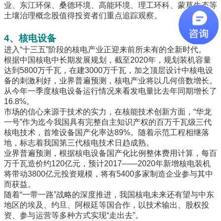
业、东江环保、桑德环境、高能环境、理工环科、蒙草生态等
土壤治理概念股值得投资者们重点追踪观察。
4、核电设备
进入“十三五”阶段的核电产业正迎来前所未有的全新时代。
根据中国核电中长期发展规划，截至2020年，规划装机容量
达到5800万千瓦，在建3000万千瓦，加之顶层设计中核电设
备的刺激利好，业界普遍预测，核电产业将以几何倍数增长。
从今年一季度核电设备运行情况来看发电量比去年同期增长了
16.8%。
市场的信心来源于技术的实力，在核能技术创新方面，“华龙
一号”作为迄今我国具有完整自主知识产权的百万千瓦级三代
核电技术，首堆设备国产化率达89%。随着示范工程相继落
地，标志着我国第三代核电技术日趋成熟。
业界普遍预测，根据核电设备国产化比例整体费用计算，每百
万千瓦造价约120亿元，预计2017——2020年新增核电装机
将带动3800亿元投资规模，将有5400多家制造企业参与其中
而获益。
随着“一带一路”战略的深度推进，我国核电未来还有望与中东
地区的埃及、约旦、阿根廷等国合作，以技术输出、股权投
资、参与运营等多种方式实现“走出去”。