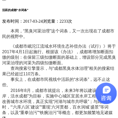
活跃的成都“水词条”
发布时间：2017-03-24
浏览量：2233次
本周，“黑臭河渠治理”这个词条，又一次出现在了成都市
民的视野中。
《成都市岷沱江流域水环境生态补偿办法（试行）》将于
2017年4月1日起施行。根据该《办法》，成都将增加断面扣
缴的级别：在保留三级扣缴断面的基础上，增设部分完成黑臭
河渠治理的河渠为四级扣缴断面。
查询搜索引擎显示，与“成都黑臭水体治理”相关的搜索结
果已经超过110万条。
事实上，在成都市民视线中活跃的“水词条”，远不止这
些。
2016年8月，成都市就提出，未来3年将以建设“宜居水
岸，活水成都”为目标，实施中心城区宜居水岸工程，以有效
改善城市水环境，真正实现“河湖与城市共呼吸”；与此同
时，“‘六库八区’建设”“重现‘六河贯都，百水润城’盛景”等词
条，以及“重拳治污”“铁腕治污”等概念，都更加频繁地见诸媒