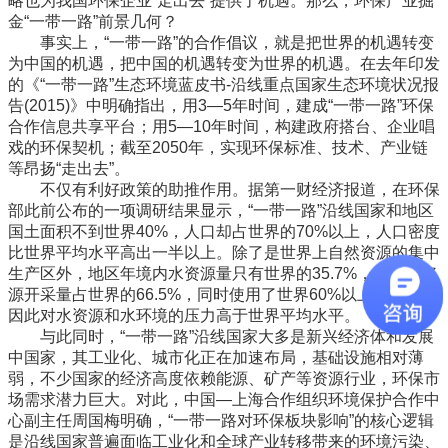
略也为我国环保企业“走出去”提供了机遇。那么，环保产业掘
金“一带一路”前景几何？
事实上，“一带一路”的合作倡议，就是把世界的机遇转变
为中国的机遇，把中国的机遇转变为世界的机遇。在去年印发
的《“一带一路”生态环境蓝皮书-沿线重点国家生态环境状况报
告(2015)》中明确指出，用3—5年时间，建成“一带一路”环保
合作信息共享平台；用5—10年时间，构建政府搭台、企业唱
戏的环保契机；截至2050年，实现环保标准、技术、产业链
等昂扬“走出去”。
不仅有利好政策的助推作用。据第一财经济报道，在环保
部此前公布的一项调研结果显示，“一带一路”沿线国家和地区
国土面积不到世界40%，人口却占世界的70%以上，人口密度
比世界平均水平高出一半以上。除了是世界上自然资源的集中
生产区外，地区年境内水资源量只有世界的35.7%，但年水资
源开采量占世界的66.5%，同时使用了世界60%以上的化肥，
因此对水资源和水环境的压力高于世界平均水平。
与此同时，“一带一路”沿线国家大多是新兴经济体和发展
中国家，其工业化、城市化正在加速布局，基础设施相对薄
弱，不少国家的经济高度依赖能源、矿产等资源行业，环保市
场需求潜力巨大。对此，中国—上海合作组织环境保护合作中
心副主任周国梅明确，“一带一路对环保板块影响”的核心逻辑
是沿线国家普遍面临工业化和全球产业转移带来的环境污染、