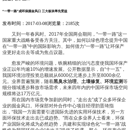
“一带一路”成环保掘金风口 三大板块率先受益
发布时间：2017-03-08
浏览量：2185次
又到一年春风时。2017年全国两会期间，“一带一路”这一
国家重大战略备受各方关注。其中，如何以绿色理念提升中国
在“一带一路”中的国际影响力、如何借力“一带一路”让环保产
业更好走出去等成为焦点议题。
愈发严峻的环境问题，铁腕精细的治污态度使我国环保产
业正以年均逾10%的增速发展。公开数据显示，自“十一五”，
我国环境治理投资总额就从6000亿元逐步上升至8000余亿
元。业界普遍预测，随着
黑臭水治理、土壤修复、环境监测
等
细分领域逐步释放市场需求，未来四年内的中国环保市场空间
规模将达17万亿元。
而在国内市场竞争加剧的同时，“走出去”成了众多环保企
业的掘金风口。环保部对外合作中心项目经理韵晋琦指
出，“我国一方面需要引进国际先进的实用环保技术，另一方
面环保技术走出去已成趋势。”而在众多业界人士看来，环保
产业国际化将成为必然趋势，共建和实现绿色化“一带一路”战