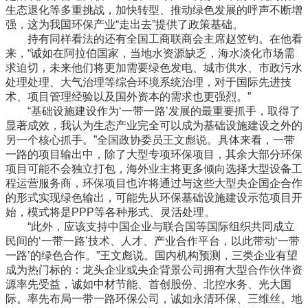
生态退化等多重挑战，加快转型、推动绿色发展的呼声不断增
强，这为我国环保产业“走出去”提供了政策基础。
持有同样看法的还有全国工商联商会主席赵笠钧。在他看
来，“诚如在阿拉伯国家，当地水资源缺乏，海水淡化市场需
求迫切，未来他们将更加需要绿色发电、城市供水、市政污水
处理处理、大气治理等综合环境系统治理，对于国际先进技
术、项目管理经验以及国外资本的需求也更强烈。”
“基础设施建设作为‘一带一路’发展的最重要抓手，取得了
显著成效，我认为生态产业完全可以成为基础设施建设之外的
另一个核心抓手。”全国政协委员王文彪说。具体来看，一带
一路的项目输出中，除了大型专项环保项目，其余大部分环保
项目可能不会独立打包，海外业主将更多倾向选择大型设备工
程运营服务商，环保项目也许将通过与这些大型央企国企合作
的形式实现绿色输出，可能先从环保基础设施建设示范项目开
始，模式将是PPP等各种形式、灵活处理。
“此外，应该支持中国企业与联合国等国际组织共同成立
民间的‘一带一路’技术、人才、产业合作平台，以此带动‘一带
一路’的绿色合作。”王文彪说。国内机构预测，三类企业有望
成为热门标的：龙头企业或央企背景公司拥有大型合作伙伴资
源率先受益，诚如中材节能、首创股份、北控水务、光大国
际。率先布局一带一路环保公司，诚如永清环保、三维丝。地