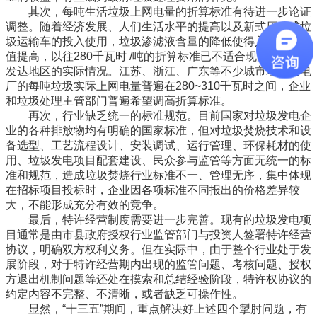
其次，每吨生活垃圾上网电量的折算标准有待进一步论证
调整。随着经济发展、人们生活水平的提高以及新式压缩式垃
圾运输车的投入使用，垃圾渗滤液含量的降低使得入炉垃圾热
值提高，以往280千瓦时 /吨的折算标准已不适合现阶段经济
发达地区的实际情况。江苏、浙江、广东等不少城市垃圾发电
厂的每吨垃圾实际上网电量普遍在280~310千瓦时之间，企业
和垃圾处理主管部门普遍希望调高折算标准。
再次，行业缺乏统一的标准规范。目前国家对垃圾发电企
业的各种排放物均有明确的国家标准，但对垃圾焚烧技术和设
备选型、工艺流程设计、安装调试、运行管理、环保耗材的使
用、垃圾发电项目配套建设、民众参与监管等方面无统一的标
准和规范，造成垃圾焚烧行业标准不一、管理无序，集中体现
在招标项目投标时，企业因各项标准不同报出的价格差异较
大，不能形成充分有效的竞争。
最后，特许经营制度需要进一步完善。现有的垃圾发电项
目通常是由市县政府授权行业监管部门与投资人签署特许经营
协议，明确双方权利义务。但在实际中，由于整个行业处于发
展阶段，对于特许经营期内出现的监管问题、考核问题、授权
方退出机制问题等还处在摸索和总结经验阶段，特许权协议的
约定内容不完整、不清晰，或者缺乏可操作性。
显然，“十三五”期间，重点解决好上述四个掣肘问题，有