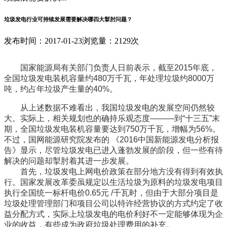
垃圾发电行业可持续发展需要解决哪四大掣肘问题？
发布时间：2017-01-23
浏览量：2129次
国家能源局有关部门负责人日前表示，截至2015年底，
全国垃圾发电装机容量约480万千瓦，年处理垃圾约8000万
吨，约占年垃圾产生量的40%。
从上述数据不难看出，我国垃圾发电的发展空间仍然较
大。实际上，相关规划也的确持乐观态度———到“十三五”末
期，全国垃圾发电装机容量要达到750万千瓦，增幅为56%。
不过，国网能源研究院发布的 《2016中国新能源发电分析报
告》显示，尽管垃圾发电已进入蓬勃发展的阶段，但一些有待
解决的问题却掣肘着其进一步发展。
首先，垃圾发电上网电价政策在部分地方没有得到有效执
行。国家发展改革委虽规定以生活垃圾为原料的垃圾发电项目
执行全国统一标杆电价0.65元 /千瓦时，但由于大部分项目是
垃圾处理管理部门和项目公司以特许经营协议的方式约定了收
益分配方式，实际上垃圾发电的电价利好不一定能够体现为企
业的收益，有些成为政府垃圾处理费用的补充。