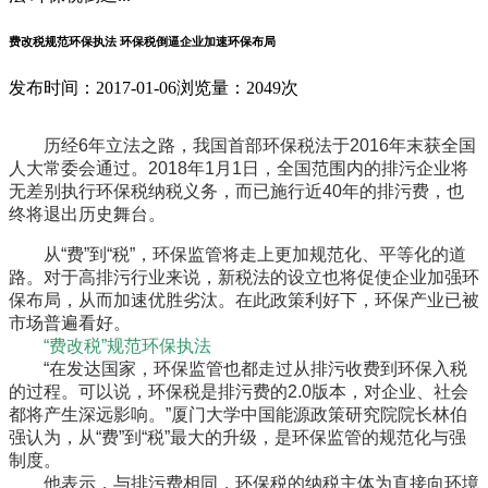
费改税规范环保执法 环保税倒逼企业加速环保布局
发布时间：2017-01-06
浏览量：2049次
历经6年立法之路，我国首部环保税法于2016年末获全国
人大常委会通过。2018年1月1日，全国范围内的排污企业将
无差别执行环保税纳税义务，而已施行近40年的排污费，也
终将退出历史舞台。
从“费”到“税”，环保监管将走上更加规范化、平等化的道
路。对于高排污行业来说，新税法的设立也将促使企业加强环
保布局，从而加速优胜劣汰。在此政策利好下，环保产业已被
市场普遍看好。
“费改税”规范环保执法
“在发达国家，环保监管也都走过从排污收费到环保入税
的过程。可以说，环保税是排污费的2.0版本，对企业、社会
都将产生深远影响。”厦门大学中国能源政策研究院院长林伯
强认为，从“费”到“税”最大的升级，是环保监管的规范化与强
制度。
他表示，与排污费相同，环保税的纳税主体为直接向环境