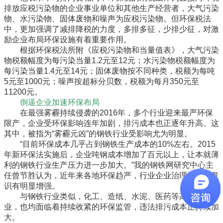
排放应税污染物的企业事业单位和其他生产经营者，大气污染
物、水污染物、固体废物和噪声为应税污染物。但环保税法
中，更加强调了减排降税的力度，多排多征，少排少征，对激
励企业布局环保设施有着重要作用。
根据环保税法所附《应税污染物和当量值表》，大气污染
物税额幅度为每污染当量1.2元至12元；水污染物税额幅度为
每污染当量1.4元至14元；固体废物按不同种类，税额为每吨
5元至1000元；噪声按超标分贝数，税额为每月350元至
11200元。
倒逼企业加速环保布局
在最强雾霾持续侵袭的2016年，多个行业迎来最严环保
限产，企业受环保影响连年加剧，排污成本也正逐年升高。这
其中，被指为“雾霾元凶”的钢铁行业受影响尤为明显。
“目前环保成本几乎占到钢铁生产成本的10%左右。2015
年新环保法实施后，企业吨钢成本增加了百元以上，让本就薄
利的钢铁行业生产压力进一步加大。”我的钢铁网研究中心主
任曾节胜认为，近年来各地环保趋严，行业企业治理排污的意
识有明显增强。
与钢铁行业类似，化工、造纸、水泥、医药等高污染行
业，也均面临着持续收紧的环保监管，违法排污成本正持续加
大。