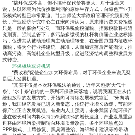
“搞环保成本高，但不搞环保代价将更大。对于企业来
说，从以环境为代价换取利润的原始生存方式，向绿色产业升
级模式转型已非常紧迫。”北京师范大学政府管理研究院副院
长，产业经济研究中心主任宋向清认为，原来排污费欠费拒缴
只是一般的催缴与处罚，而环保税偷税漏税、拒缴税款将被追
究刑责。强制监管下，多污染多缴税的杠杆将倒逼企业达标排
污，促进其从被动治理向主动治理转变。在全国范围内征收环
保税，将为全行业搭建统一标准，从而加速落后产能淘汰，推
动高污染、高能耗企业转型升级，促进经济结构调整和发展方
式转变。
环保板块或迎机遇
“费改税”促使企业加大环保布局，对于环保企业来说无疑
是巨大发展机遇。
“其实不仅是本次环保税法的通过，近年来包括‘大气十
条’、‘水十条’在内的一系列环保政策落地，说明我国正在从传
统粗放型的发展方式，开始向可持续发展模式靠近。”宋向清
称，我国经济发展已进入新常态，传统行业增长放缓，节能环
保产业正临发展机遇。有业内人士预测，未来我国节能环保产
业在较长时间内将保持15%到20%的增长速度，产业发展重点
也将由环境污染控制转向环境质量改善。多个环境热点如
PPP模式、土壤修复、黑臭河整治、海绵城市建设等将带动