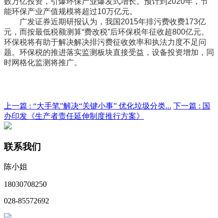
数万亿投资，引爆环保产业爆发式增长。预计到2020年，节
能环保产业产值规模将超过10万亿元。
广发证券近期研报认为，我国2015年排污费收费173亿
元，而按最低税额测算“费改税”后环保税年征收超800亿元。
环保税将有助于解决解决排污费征收效率和执法力度不足问
题。环保税的推进落实监测板块直接受益，设备投资增加，同
时网格化监测将推广。
上一篇 :
“大手笔”解决“关键小事” 优化垃圾分类...
下一篇 :
国
办印发《生产者责任延伸制度推行方案》
联系我们
陈小姐
18030708250
028-85572692