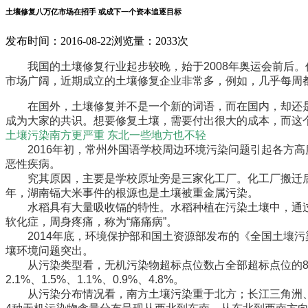
土壤修复八万亿市场在招手 或成下一个资本追逐目标
发布时间：2016-08-22
浏览量：2033次
我国的土壤修复行业起步较晚，始于2008年奥运会前后。
市场广阔，近期成立的土壤修复企业非常多，例如，几乎每周
在国外，土壤修复并不是一个新的词语，而在国内，却还是
成为大家的共识。想要修复土壤，需要付出很大的成本，而这
土壤污染南方更严重 东北一些地方也不轻
2016年初，常州外国语学校周边环境污染问题引起各方高
恶性疾病。
究其原因，主要是学校原址旁是三家化工厂。化工厂搬迁后，
年，湖南镉大米事件的根源也是土壤被重金属污染。
水稻具有大量吸收镉的特性。水稻种植在污染土壤中，通过
软化症，周身疼痛，称为“痛痛病”。
2014年底，环境保护部和国土资源部发布的《全国土壤污
壤环境问题突出。
从污染类型看，无机污染物超标点位数占全部超标点位的82.8
2.1%、1.5%、1.1%、0.9%、4.8%。
从污染分布情况看，南方土壤污染重于北方；长江三角洲、