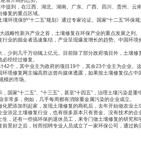
向逐渐升高的态势。
中提到，在江西、湖北、湖南、广东、广西、四川、贵州、云南
与修复的重点区域。
土壤环境保护“十二五”规划》通过专家论证。国家“十二五”环
七大战略性新兴产业之首，土壤修复在环保产业的重点发展之列。
业的掘金者迅速集结，产业呈现爆发增长的趋势。中国环境修复
，少则几千万动辄上亿元。目前除了部分政府项目外，土壤修复
地必经经过修复。
42个，其中业主为政府的项目19个，其余23个业主为企业。
境修复网主编高胜达曾向媒体透露，如果按土壤修复仅占中国环
亿规模的市场。
家“十二五”、“十三五”，甚至“十四五”，治理土壤污染是重
企业非常多，例如，几乎每周都有消除重金属污染的企业成立。
化肥添加剂起家，发现土壤修复的商机后，去年开始做农业土壤
业涉足土壤修复行业，也有很多原本只有资金、没有技术的企
生，还有一些搞环保的退休员工，来专门做土壤修复的研究和
前景好之后，转而招聘专业人员成立了一家环保公司，通过购买
。