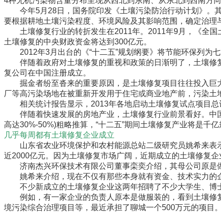
4种无机污染物含量分布呈现从西北到东南、从东北到西南方
今年5月28日，国务院印发《土壤污染防治行动计划》。其
要根据耕地土壤污染程度、环境风险及其影响范围，确定治理
土壤修复行业的转折发生在2011年。2011年9月，《全国
土壤修复的中央财政资金将达到300亿元。
2012年3月出台的《“十二五”规划纲要》将节能环保列为
伴随着政府对土壤修复的重视和政策的日渐明了，土壤修复行
复公司在中国注册成立。
掘金者纷至沓来的重要原因，是土壤修复项目往往投入巨大
厂等高污染场地在被重新开发用于住宅或商业地产前，污染土
相关统计报告显示，2013年各地启动土壤修复试点项目总计
伴随着快速发展的房地产业，土壤修复行业前景看好。中国环
高达30%-50%)粗略推算，“十二五”期间土壤修复产业将是千
几乎每周都有土壤修复企业成立
山东省农业环境保护和农村能源总站二级研究员姚希来表示，国
近2000亿元。因为土壤修复市场广阔，近期成立的土壤修复
济南杰兴环保技术有限公司董事栾奕介绍，其母公司原是做
姚希来介绍，现在不仅有那些本身就有资金、技术实力的企
不少新成立的土壤修复企业这两年招聘了不少大学生、博士
例如，有一家企业的负责人原本是做服装的，看到土壤修复
境污染综合治理项目等，最近承担了聊城一个500万元的项目