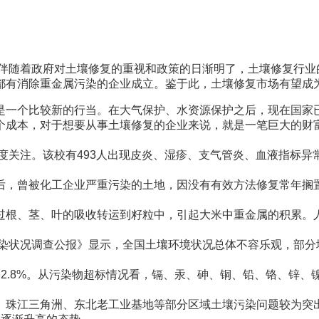
伴随着政府对土壤修复的重视和政策的日渐明了，土壤修复行业
都有消除重金属污染的企业成立。鉴于此，土壤修复市场有望成
一个比较新的行当。在大气保护、水资源保护之后，现在国家已
个成本，对于想要从事土壤修复的企业来说，就是一笔巨大的财
度关注。该校有493人出现皮炎、湿疹、支气管炎、血液指标异
曾被化工企业严重污染的土地，因没有有效方法修复常年搁置，
根、茎、叶的吸收转运到籽粒中，引起大米中重金属的积累。人
染状况调查公报》显示，全国土壤环境状况总体不容乐观，部分
%。从污染物超标情况看，镉、汞、砷、铜、铅、铬、锌、镍8种无
珠江三角洲、东北老工业基地等部分区域土壤污染问题较为突出