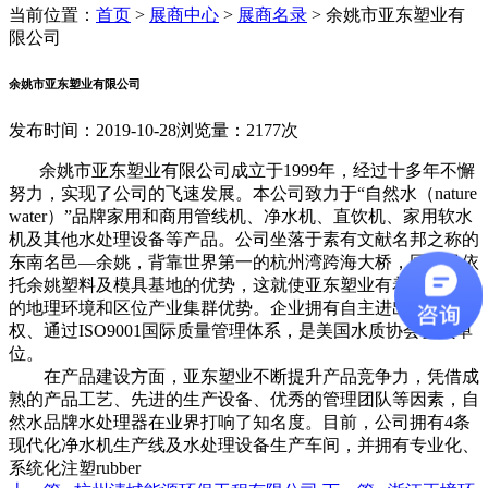
当前位置：
首页
>
展商中心
>
展商名录
>
余姚市亚东塑业有
限公司
余姚市亚东塑业有限公司
发布时间：2019-10-28
浏览量：2177次
余姚市亚东塑业有限公司成立于1999年，经过十多年不懈
努力，实现了公司的飞速发展。本公司致力于“自然水（nature
water）”品牌家用和商用管线机、净水机、直饮机、家用软水
机及其他水处理设备等产品。公司坐落于素有文献名邦之称的
东南名邑—余姚，背靠世界第一的杭州湾跨海大桥，同时又依
托余姚塑料及模具基地的优势，这就使亚东塑业有着得天独厚
的地理环境和区位产业集群优势。企业拥有自主进出口经营
权、通过ISO9001国际质量管理体系，是美国水质协会会员单
位。
在产品建设方面，亚东塑业不断提升产品竞争力，凭借成
熟的产品工艺、先进的生产设备、优秀的管理团队等因素，自
然水品牌水处理器在业界打响了知名度。目前，公司拥有4条
现代化净水机生产线及水处理设备生产车间，并拥有专业化、
系统化注塑rubber