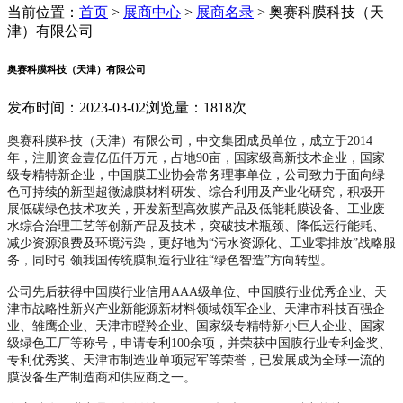
当前位置：
首页
>
展商中心
>
展商名录
>
奥赛科膜科技（天
津）有限公司
奥赛科膜科技（天津）有限公司
发布时间：2023-03-02
浏览量：1818次
奥赛科膜科技（天津）有限公司，中交集团成员单位，成立于2014
年，注册资金壹亿伍仟万元，占地90亩，国家级高新技术企业，国家
级专精特新企业，中国膜工业协会常务理事单位，公司致力于面向绿
色可持续的新型超微滤膜材料研发、综合利用及产业化研究，积极开
展低碳绿色技术攻关，开发新型高效膜产品及低能耗膜设备、工业废
水综合治理工艺等创新产品及技术，突破技术瓶颈、降低运行能耗、
减少资源浪费及环境污染，更
好地为“污水资源化、工业零排放”战略服
务，同时引领我国传统膜制造行业往“绿色智造”方向转型。
公司先后获得中国膜行业信用AAA级单位、中国膜行业优秀企业、天
津市战略性新兴产业新能源新材料领域领军企业、天津市科技百强企
业、雏鹰企业、天津市瞪羚企业、国家级专精特新小巨人企业、国家
级绿色工厂等称号，申请专利100余项，并荣获中国膜行业专利金奖、
专利优秀奖、天津市制造业单项冠军等荣誉，已发展成为全球一流的
膜设备生产制造商和供应商之一。