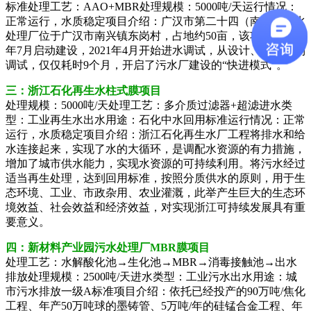
标准
处理工艺：AAO+MBR
处理规模：5000吨/天
运行情况：
正常运行，水质稳定
项目介绍：广汉市第二十四（南兴）污水
处理厂位于广汉市南兴镇东岗村，占地约50亩，该项目自2020
年7月启动建设，2021年4月开始进水调试，从设计、安装再到
调试，仅仅耗时9个月，开启了污水厂建设的“快进模式”。
三：
浙江石化再生水柱式膜项目
处理规模：5000吨/天
处理工艺：多介质过滤器+超滤
进水类
型：工业再生水
出水用途：石化中水回用标准
运行情况：正常
运行，水质稳定
项目介绍：浙江石化再生水厂工程将排水和给
水连接起来，实现了水的大循环，是调配水资源的有力措施，
增加了城市供水能力，实现水资源的可持续利用。将污水经过
适当再生处理，达到回用标准，按照分质供水的原则，用于生
态环境、工业、市政杂用、农业灌溉，此举产生巨大的生态环
境效益、社会效益和经济效益，对实现浙江可持续发展具有重
要意义。
四：
新材料产业园污水处理厂MBR膜项目
处理工艺：水解酸化池→生化池→MBR→消毒接触池→出水
排放
处理规模：2500吨/天
进水类型：工业污水
出水用途：城
市污水排放一级A标准
项目介绍：依托已经投产的90万吨/焦化
工程、年产50万吨球的墨
铸管、5万吨/年的硅锰合金工程、年