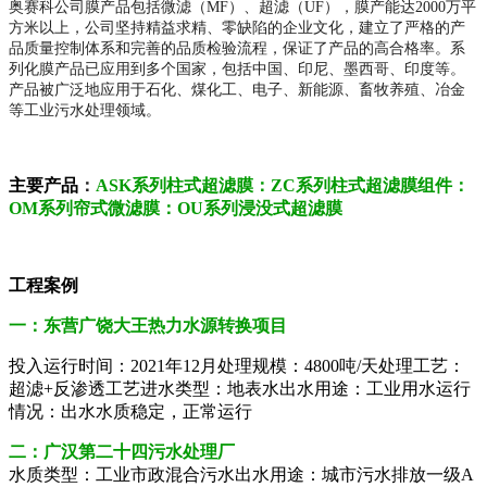
奥赛科公司膜产品包括微滤（MF）、超滤（UF），膜产能达2000万平
方米以上，公司坚持精益求精、零缺陷的企业文化，建立了严格的产
品质量控制体系和完善的品质检验流程，保证了产品的高合格率。系
列化膜产品已应用到多个国家，包括中国、印尼、墨西哥、印度等。
产品被广泛地应用于石化、煤化工、电子、新能源、畜牧养殖、冶金
等工业污水处理领域。
主要产品
：
ASK系列柱式超滤膜：ZC系列柱式超滤膜组件：
OM系列帘式微滤膜：OU系列浸没式超滤膜
工程案例
一：东营广饶大王热力水源转换项目
投入运行时间：2021年12月
处理规模：4800吨/天
处理工艺：
超滤+反渗透工艺
进水类型：地表水
出水用途：工业用水
运行
情况：出水水质稳定，正常运行
二：广汉第二十四污水处理厂
水质类型：工业市政混合污水
出水用途：城市污水排放一级A