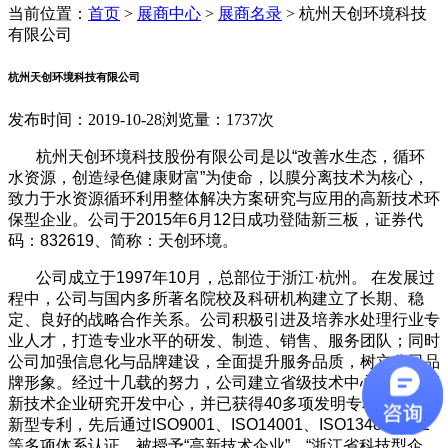
当前位置：
首页
>
展商中心
>
展商名录
>
杭州天创环境科技
有限公司
杭州天创环境科技有限公司
发布时间：2019-10-28
浏览量：1737次
杭州天创环境科技股份有限公司是以“改善水生态，循环
水资源，创造绿色健康财富”为使命，以膜分离技术为核心，
致力于水资源循环利用整体解决方案研究与应用的高新技术环
保型企业。公司于2015年6月12日成功登陆新三板，证券代
码：832619、简称：天创环境。
公司成立于1997年10月，总部位于浙江·杭州。 在发展过
程中，公司与国内多所著名院校及科研机构建立了长期、稳
定、良好的战略合作关系。公司积极引进及培养水处理行业专
业人才，打造专业水平的研发、制造、销售、服务团队；同时
公司加强信息化与品牌建设，全面提升服务品质，树立公司品
牌形象。经过十几载的努力，公司建立省级技术中心、省级高
新技术企业研究开发中心，并已获得40多项发明专利及实用
新型专利，先后通过ISO9001、ISO14001、ISO13485、CE
等多项体系认证，被授予“高新技术企业”、“浙江省科技型企