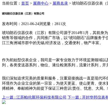
当前位置：
首页
>
展商中心
>
展商名录
>
琥珀朗石仪器仪表（江
琥珀朗石仪器仪表（江苏）有限公司
发布时间：2021-06-24
浏览量：2811次
琥珀朗石仪器仪表（江苏）有限公司源于2014年1月，其前身
销售等领域的合作，共同推广市场，以“琥珀朗石”品牌服务
江三角洲城市群中的无锡,经济发达，交通便利，物产丰富。
作为初始型仪表企业，我司是一家专业致力于环境监测领域以
列，各类变送器系列，物位、液位检测系列，流量计系列，开
我们深知追求完美的质量和服务，注重迎接挑战一直是现代环
环境作为企业立业的第一宗旨，为使天更蓝、使山更青、使水
搏精神、奉献精神为前提下保证三种意识:责任、忧患、大局
上一篇 :
江苏帕伦斯环保科技有限公司
下一篇 :
开封华邦仪表