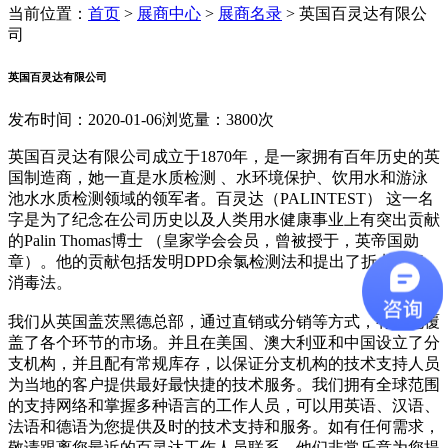
当前位置：
首页
>
展商中心
>
展商名录
>
英国百灵达有限公
司
英国百灵达有限公司
发布时间：2020-01-06
浏览量：3800次
英国百灵达有限公司成立于1870年，是一家拥有百年历史的英
国制造商，她一直是水质检测 、水环境保护、饮用水和游泳
池水水质检测领域的领军者。百灵达（PALINTEST） 这一名
字是为了纪念在公司历史以及人类用水健康事业上有突出贡献
的Palin Thomas博士 （皇家学会会员，曾被授于，英帝国勋
章）。他的贡献包括发明DPD余氯检测法和提出了折点加氯
消毒法。
我们从英国盖茨黑德总部，通过直销或分销等方式，有效地覆
盖了各个环节的市场。并且在美国、澳大利亚和中国设立了分
支机构，并且配有常规库存，以保证分支机构的技术支持人员
为当地的客户提供最好最快捷的技术服务。我们拥有全球范围
的支持网络和掌握多种语言的工作人员，可以用英语、汉语、
法语和德语为您提供及时的技术支持和服务。如有任何需求，
敬请跟离您最近的百灵达工作人员联系，他们非常乐意为您提