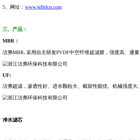
5、
网址：
www.jeffelcn.com
三、产品：
MBR：
洁弗
MBR,
采用自主研发
PVDF中空纤维超滤膜，
强度高、通量
UF:
洁弗超滤，
渗透性好、进水颗粒大、截留性能优、机械强度大
净水滤芯