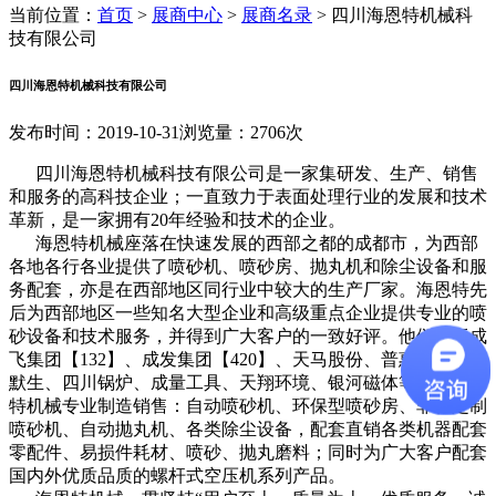
当前位置：
首页
>
展商中心
>
展商名录
>
四川海恩特机械科
技有限公司
四川海恩特机械科技有限公司
发布时间：2019-10-31
浏览量：2706次
四川海恩特机械科技有限公司是一家集研发、生产、销售
和服务的高科技企业；一直致力于表面处理行业的发展和技术
革新，是一家拥有20年经验和技术的企业。
海恩特机械座落在快速发展的西部之都的成都市，为西部
各地各行各业提供了喷砂机、喷砂房、抛丸机和除尘设备和服
务配套，亦是在西部地区同行业中较大的生产厂家。海恩特先
后为西部地区一些知名大型企业和高级重点企业提供专业的喷
砂设备和技术服务，并得到广大客户的一致好评。他们包括成
飞集团【132】、成发集团【420】、天马股份、普惠艾特、艾
默生、四川锅炉、成量工具、天翔环境、银河磁体等......海恩
特机械专业制造销售：自动喷砂机、环保型喷砂房、非标定制
喷砂机、自动抛丸机、各类除尘设备，配套直销各类机器配套
零配件、易损件耗材、喷砂、抛丸磨料；同时为广大客户配套
国内外优质品质的螺杆式空压机系列产品。