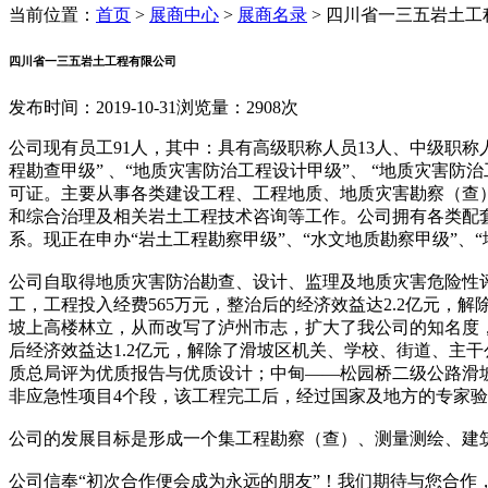
当前位置：
首页
>
展商中心
>
展商名录
>
四川省一三五岩土工
四川省一三五岩土工程有限公司
发布时间：2019-10-31
浏览量：2908次
公司现有员工91人，其中：具有高级职称人员13人、中级职称
程勘查甲级” 、“地质灾害防治工程设计甲级”、 “地质灾害防
可证。主要从事各类建设工程、工程地质、地质灾害勘察（查
和综合治理及相关岩土工程技术咨询等工作。公司拥有各类配套施工机械
系。现正在申办“岩土工程勘察甲级”、“水文地质勘察甲级”
公司自取得地质灾害防治勘查、设计、监理及地质灾害危险性
工，工程投入经费565万元，整治后的经济效益达2.2亿元
坡上高楼林立，从而改写了泸州市志，扩大了我公司的知名度，
后经济效益达1.2亿元，解除了滑坡区机关、学校、街道、主
质总局评为优质报告与优质设计；中甸——松园桥二级公路滑坡
非应急性项目4个段，该工程完工后，经过国家及地方的专家
公司的发展目标是形成一个集工程勘察（查）、测量测绘、建
公司信奉“初次合作便会成为永远的朋友”！我们期待与您合作