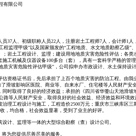
程有限公司
人员37人、初级职称人员22人，注册岩土工程师7人，会计师1
治工程监理甲级”以及国家颁发的“工程地质、水文地质勘察乙级”
）；岩土工程设计、监理；建设用地地质灾害危险性评估；各类
及仪器设备100多台（套），具有一套科学严格的管理制度，严格执行G
、“地质灾害危险性评估甲级”，公司拟申办市政设计、水土保持设
评估资格证书后，先后承担了上百个地质灾害的防治工程。由我
，解除了滑坡影响区医院、商业等、自来水厂、住宅楼等人民财产安
同时取得了良好的经济效益；承担的《四川省华蓥山天池滑坡地
干公路等人民财产安全，取得良好的社会效益、经济效益和环境
治理工程设计与施工，工程造价2500万元；重庆市三峡库区三
验收，均合格，社会效益显著，受到了业主的好评。
筑设计、监理等一体的大型综合勘察（查）设计公司。
，将为您提供尽善尽美的服务。