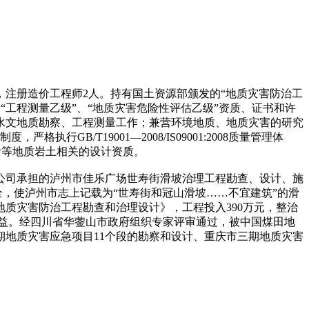
人，注册造价工程师2人。持有国土资源部颁发的“地质灾害防治工
、“工程测量乙级”、“地质灾害危险性评估乙级”资质、证书和许
水文地质勘察、工程测量工作；兼营环境地质、地质灾害的研究
B/T19001—2008/IS09001:2008质量管理体
计等地质岩土相关的设计资质。
公司承担的泸州市佳乐广场世寿街滑坡治理工程勘查、设计、施
全，使泸州市志上记载为“世寿街和冠山滑坡……不宜建筑”的滑
质灾害防治工程勘查和治理设计》，工程投入390万元，整治
效益。经四川省华蓥山市政府组织专家评审通过，被中国煤田地
期地质灾害应急项目11个段的勘察和设计、重庆市三期地质灾害