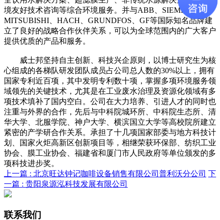
境友好技术咨询等综合环境服务。并与ABB、SIEMENS、
MITSUBISHI、HACH、GRUNDFOS、GF等国际知名品牌建
立了良好的战略合作伙伴关系，可以为全球范围内的广大客户
提供优质的产品和服务。
威士邦坚持自主创新、科技兴企原则，以博士研究生为核
心组成的各梯队研发团队成员占公司总人数的30%以上，拥有
国家专利近百项，其中发明专利数十项，掌握多项环境服务领
域领先的关键技术，尤其是在工业废水治理及资源化领域有多
项技术填补了国内空白。公司在大力培养、引进人才的同时也
注重与外界的合作，先后与中科院城环所、中科院生态所、清
华大学、北服学院、神户大学、横滨国立大学等高校院所建立
紧密的产学研合作关系。承担了十几项国家部委与地方科技计
划、国家火炬高新区创新项目等，相继荣获环保部、纺织工业
协会、膜工业协会、福建省和厦门市人民政府等单位颁发的多
项科技进步奖。
上一篇 :
北京旺达钟记咖啡设备销售有限公司普利沃分公司
下
一篇 :
贵阳泉源泓科技发展有限公司
联系我们