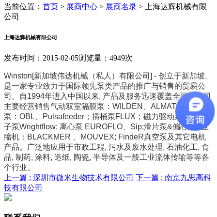
当前位置：
首页
>
展商中心
>
展商名录
>
上海达辉机械有限
公司
上海达辉机械有限公司
发布时间：2015-02-05
浏览量：4949次
Winston[新加坡伟达机械（私人）有限公司] - 创立于新加坡,
是一家专业致力于国际领先泵类产品的推广与销售的贸易公
司。自1994年进入中国以来, 产品及服务迅速覆盖全国。公司
主要经营销售气动双室隔膜泵：WILDEN、ALMATEC；计量
泵：OBL、Pulsafeeder；插桶泵FLUX；磁力驱动泵CP；转
子泵Wrightflow; 离心泵 EUROFLO、Sip;滑片泵&偏心泵&压
缩机：BLACKMER 、MOUVEX; FindeR真空泵及其它电机
产品。广泛地应用于市政工程, 污水及废水处理, 石油化工, 食
品, 制药, 涂料, 造纸, 陶瓷, 半导体及一般工业流体传输等等各
个行业。
上一篇 :
深圳市微米生物技术有限公司
下一篇 :
南京九思高科
技有限公司