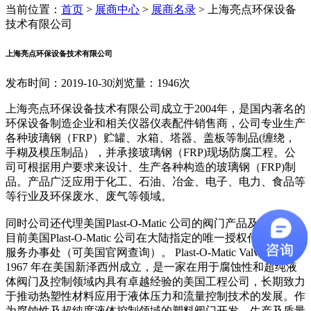
当前位置：
首页
>
展商中心
>
展商名录
>
上海亮点环保设备
技术有限公司
上海亮点环保设备技术有限公司
发布时间：2019-10-30
浏览量：1946次
上海亮点环保设备技术有限公司成立于2004年，是国内著名的
环保设备制造企业和相关仪器仪表配件销售商，公司专业生产
各种玻璃钢（FRP）贮罐、水箱、塔器、盖板等制品(缠绕，
手糊及模压制品），并承接玻璃钢（FRP)现场防腐工程。公
司可根据用户要求来设计、生产各种构造的玻璃钢（FRP)制
品。产品广泛应用于化工、石油、冶金、电子、电力、食品等
等行业及环保废水、废气等领域。
同时公司还代理美国Plast-O-Matic 公司的阀门产品及控制，是
目前美国Plast-O-Matic 公司在大陆指定的唯一授权代理及售后
服务办事处（可美国官网查询）。 Plast-O-Matic Valves 于
1967 年在美国新泽西州成立，是一家在用于腐蚀性和超纯液
体阀门及控制领域内具有卓越经验的美国工程公司，长期致力
于推动热塑性材料应用于液体压力和流量控制技术的发展。作
为腐蚀性及超纯度液体控制领域的塑料阀门开发、生产及质量