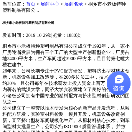
当前位置：
首页
>
展商中心
>
展商名录
>
桐乡市小老板特种
塑料制品有限公...
桐乡市小老板特种塑料制品有限公司
发布时间：2019-10-29
浏览量：1880次
桐乡市小老板特种塑料制品有限公司成立于1992年，从一家小
厂房逐渐发展为拥有三个工厂的大型生产创新型企业，厂房占
地24000平方米，生产车间超过39000平方米，且目前第七幢大
楼在建中。
26年来，公司长期专注于PVC配方研发，塑料挤出型材技术创
新，机器设备加工改造等，在200多位员工中，技术人员占比
约30%，且公司每年在技术研发上投入资金上百万，并且与国
内著名的武汉大学，同济大学实验室建立了良好的合作关系，
小老板公司拥有中国专业的塑料配方与挤出型材创新研发的团
队之一。
公司建立了一整套以技术研发为核心的新产品开发流程，从粒
料配方研发，实验室材料检测，模具开发，机器设备改造创
新，直至挤出型材车间规模化生产。从原材料核心技术，到车
间型材大批量生产，公司实行ISO 9001质量管理体系， 并致