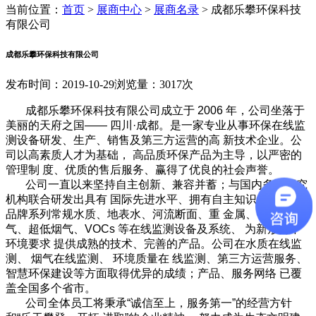
当前位置：
首页
>
展商中心
>
展商名录
>
成都乐攀环保科技
有限公司
成都乐攀环保科技有限公司
发布时间：2019-10-29
浏览量：3017次
成都乐攀环保科技有限公司成立于 2006 年，公司坐落于
美丽的天府之国—— 四川·成都。是一家专业从事环保在线监
测设备研发、生产、销售及第三方运营的高 新技术企业。公
司以高素质人才为基础， 高品质环保产品为主导，以严密的
管理制 度、优质的售后服务、赢得了优良的社会声誉。
公司一直以来坚持自主创新、兼容并蓄；与国内多家研究
机构联合研发出具有 国际先进水平、拥有自主知识产权的LP
品牌系列常规水质、地表水、河流断面、重 金属、常规烟
气、超低烟气、VOCs 等在线监测设备及系统、 为新形势下
环境要求 提供成熟的技术、完善的产品。公司在水质在线监
测、 烟气在线监测、 环境质量在 线监测、第三方运营服务、
智慧环保建设等方面取得优异的成绩；产品、服务网络 已覆
盖全国多个省市。
公司全体员工将秉承“诚信至上，服务第一”的经营方针