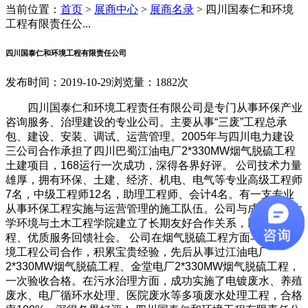
当前位置：
首页
>
展商中心
>
展商名录
>
四川国泰仁和环境
工程有限责任公...
四川国泰仁和环境工程有限责任公司
发布时间：2019-10-29
浏览量：1882次
四川国泰仁和环境工程责任有限公司是专门从事环保产业
咨询服务、治理建设的专业公司。主要从事“三废”工程总承
包、建设、安装、调试、运营管理。2005年与四川电力建设
三公司合作承担了四川巴蜀江油电厂2*330MW烟气脱硫工程
土建项目，168运行一次成功，深得各界好评。 公司技术力量
雄厚，拥有环保、土建、经济、机电、电气等专业高级工程师
7名，中级工程师12名，助理工程师、会计4名。有一支专业
从事环保工程实施与运营管理的施工队伍。公司与成都理工大
学环境与土木工程学院建立了长期友好合作关系，以精品工
程、优质服务回馈社会。 公司在烟气脱硫工程方面与国华环
境工程公司合作，积累宝贵经验，先后从事过江油电厂
2*330MW烟气脱硫工程、金堂电厂2*330MW烟气脱硫工程，
一次验收合格。在污水治理方面，成功实施了电镀废水、养殖
废水、电厂循环水处理、医院废水等多项废水处理工程，合格