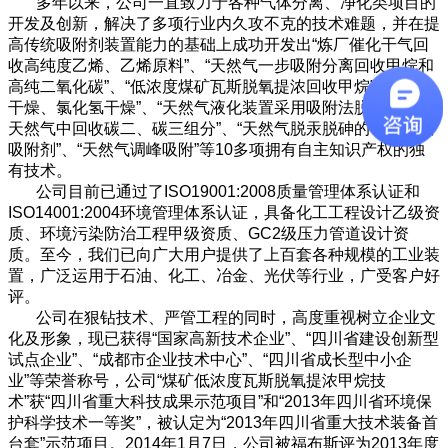
多年以来，公司一直致力于各种气体分离、净化类项目的
开发及创新，解决了多项行业内久攻不克的技术难题，并在提
高传统吸附剂装置能力的基础上成功开发出“炼厂催化干气回
收高纯度乙烯、乙烯原料”、“天然气一步吸附分离回收甲烷和
高纯二氧化碳”、“低浓度煤矿瓦斯脱氧提浓回收甲烷”、“氯气
干燥、氯化氢干燥”、“天然气液化装置采用吸附法脱碳”、“从
天然气中回收碳二、碳三组分”、“天然气脱汞脱砷的专用高效
吸附剂”、“天然气调峰吸附”等10多项拥有自主知识产权的独
有技术。
公司目前已通过了ISO19001:2008质量管理体系认证和
ISO14001:2004环境管理体系认证，具备化工工程设计乙级资
质、环境污染防治工程甲级资质、GC2级压力管道设计资
质。至今，我们已向广大用户提供了上百套各种规模的工业装
置，广泛运用于石油、化工、冶金、光伏等行业，广受客户好
评。
公司在狠钻技术、严管工程的同时，高度重视树立企业文
化及形象，现已获得“国家高新技术企业”、“四川省建设创新型
试点企业”、“成都市企业技术中心”、“四川省成长型中小企
业”等荣誉称号，公司“煤矿低浓度瓦斯脱氧提浓甲烷技
术”获“四川省重大科技成果示范项目”和“2013年四川省环境保
护科学技术一等奖”，被认定为“2013年四川省重大技术装备首
台套”示范项目。2014年1月7日，公司被福布斯评为2013年度