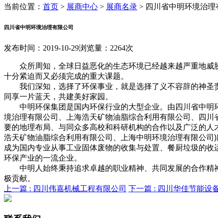
当前位置：
首页
>
展商中心
>
展商名录
>
四川省中明环境治理
四川省中明环境治理有限公司
发布时间：2019-10-29
浏览量：2264次
众所周知，全球日益恶化的生态环境已经越来越严重地威胁
十分紧迫而又必须完成的重大课题。
我们深知，选择了环保事业，就是选择了义不容辞的神圣
同享一片蓝天，共建美好家园。
中明环保集团是国内环保行业的大型企业。由四川省中明
境治理有限公司、上海浩天矿物油脂综合利用有限公司、四川
要的地理布局、与同众多高校和科研机构的合作以及广泛的人才
浩天矿物油脂综合利用有限公司、上海中明环境治理有限公司
成为国内专业从事工业固体废物的收集与处置、餐厨垃圾的收
环保产业的一流企业。
中明人始终秉持追求卓越的职业精神、共同发展的合作精
极贡献。
上一篇 :
四川伟嘉机械工程有限公司
下一篇 :
四川华佳节能设