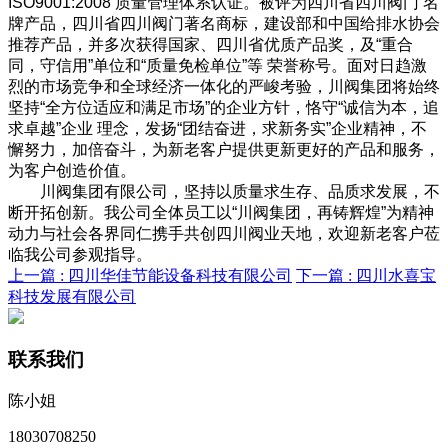
ISO9001:2008 质量管理体系认证。被评为四川省四川阀门 名
牌产品，四川省四川阀门著名商标，建设部和中国给排水协会
推荐产品，并多次获得国家、四川省优质产品奖，及“重合
同，守信用”单位和“质量免检单位”等 荣誉称号。面对日趋激
烈的市场竞争和全球经济一体化的严峻考验，川阀集团将始终
坚持“全方位适应和满足市场”的企业方针，恪守“诚信为本，追
求卓越”企业 理念，发扬“团结奋进，求新务实”企业精神，不
懈努力，加倍奋斗，为新老客户提供更新更好的产品和服务，
为客户创造价值。
川阀集团有限公司，坚持以质量求生存、品质求发展，不
断开拓创新。我公司全体员工以“川阀集团，再铸辉煌”为精神
动力与社会各界同仁携手共创四川阀业天地，欢迎新老客户莅
临我公司参观指导。
上一篇 :
四川华佳节能设备科技有限公司
下一篇 :
四川水喜宝
科技发展有限公司
联系我们
陈小姐
18030708250