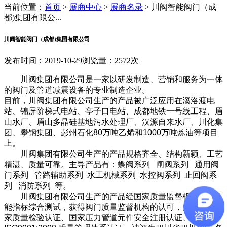
当前位置：
首页
>
展商中心
>
展商名录
>
川阀智能阀门（成
都)集团有限公...
川阀智能阀门（成都)集团有限公司
发布时间：2019-10-29
浏览量：2572次
川阀集团有限公司是一家以研发制造、营销和服务为一体
的阀门及管道减震设备的专业制造企业。
目前，川阀集团有限公司生产的产品被广泛应用在溪洛渡电
站、锦屏阶梯式电站、亭子口电站、成都地铁一号线工程、眉
山水厂、眉山多晶硅基地污水处理厂、汉源自来水厂、川化集
团、攀钢集团、彭州石化80万吨乙烯和1000万吨炼油等项目
上。
川阀集团有限公司生产的产品规格齐全、结构新颖、工艺
精湛、质量可靠。主导产品有：蝶阀系列 闸阀系列 通用阀
门系列 管路辅助系列 水工机械系列 水控阀系列 止回阀系
列 消防系列 等。
川阀集团有限公司生产的产品经国家质量监督机构进行性
能指标综合测试，获得阀门质量监督机构的认可，先后获得国
家质量检验认证、国家压力管道元件安全注册认证、