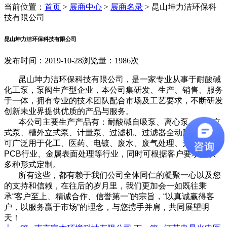
当前位置：
首页
>
展商中心
>
展商名录
>
昆山坤力洁环保科
技有限公司
昆山坤力洁环保科技有限公司
发布时间：2019-10-28
浏览量：1986次
昆山坤力洁环保科技有限公司，是一家专业从事于耐酸碱
化工泵，泵阀生产型企业，本公司集研发、生产、销售、服务
于一体，拥有专业的技术团队配合市场及工艺要求，不断研发
创新未业界提供优质的产品与服务。
本公司主要生产产品有：耐酸碱自吸泵、离心泵、槽内立
式泵、槽外立式泵、计量泵、过滤机、过滤器全动隔膜泵等，
可广泛用于化工、医药、电镀、废水、废气处理、光伏行业、
PCB行业、金属表面处理等行业，同时可根据客户要求提供
多种形式定制。
所有这些，都有赖于我们公司全体同仁的凝聚一心以及您
的支持和信赖，在往后的岁月里，我们更加会一如既往秉
承“客户至上、精诚合作、信誉第一”的宗旨，“以真诚赢得客
户，以服务贏于市场”的理念，与您携手并肩，共同展望明
天！