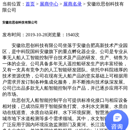
当前位置：
首页
>
展商中心
>
展商名录
>
安徽欣思创科技有
限公司
安徽欣思创科技有限公司
发布时间：2019-10-28
浏览量：1940次
安徽欣思创科技有限公司坐落于安徽合肥高新技术产业园
区，是中科院国科安徽旗下的重点孵化器企业。公司是专业从
事无人船人工智能控制平台技术及产品的研发、生产、销售为
一体的企业。公司具备多年无人遥控船研发生产的丰富经验，
又有一支具有竞争力的人工智能研发团队。依托中科院雄厚的
技术资源优势，公司在现有无人船产品的坚实基础上可根据用
户需求开发订制各种集成化服务，并不断推向技术纵深发展。
公司已出品多款无人船智能控制平台产品，并已逐步应用不同
的市场。
欣思创无人船智能控制平台可提供标准化接口与相应设备
相对接，已成功应用于智能探鱼打窝、水利水文测量、水质自
动在线巡查、水质自动采样、水下环境探测、智慧渔业养殖、
城市地下水道检测等多个需求领域。其中，水文智能测流船已
广泛应用于国内环境应急监测部门及黄河、长江流域和北京的