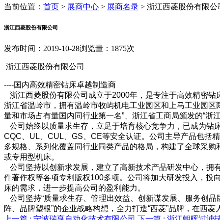
当前位置：
首页
>
展商中心
>
展商名录
>
浙江西菱股份有限公
浙江西菱股份有限公司
发布时间：2019-10-28
浏览量：1875次
浙江西菱股份有限公司
----国内高效精密钻床卓越制造商
浙江西菱股份有限公司成立于2000年，是专注于高效精密
浙江省温岭市，拥有温岭市牧屿机电工业园区和上马工业园区两
量和市场占有量国内同行业第一名”、浙江省工商局颁发的“浙江
公司始终以质量求生存，立足于培育核心竞争力，已成为钻床行业
CQC、UL、CUL、GS、CE等安全认证。公司主导产品包
多规格、系列化覆盖同行业同类产品的格局，构建了全球采购
或专用型机床。
公司坚持以创新求发展，建立了高新技术产品研发中心，拥有
件著作权等各项专利版权100多项。公司将加大研发投入，
床的需求，进一步提高公司的盈利能力。
公司坚持“质量求生存、管理出效益、创新谋发展、服务创品牌
阵、品牌塑根”的企业战略构想，全力打造“西菱”品牌，在西
上一篇 :
宁波瑞亨自动化技术有限公司
下一篇 :
浙江朝晖过滤