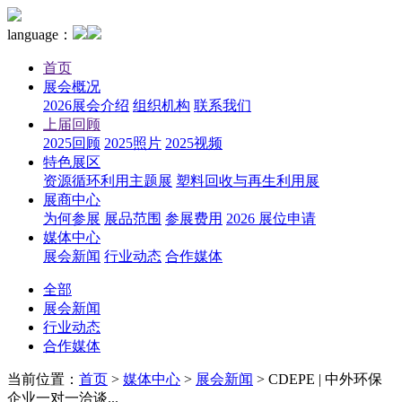
language：
首页
展会概况
2026展会介绍
组织机构
联系我们
上届回顾
2025回顾
2025照片
2025视频
特色展区
资源循环利用主题展
塑料回收与再生利用展
展商中心
为何参展
展品范围
参展费用
2026 展位申请
媒体中心
展会新闻
行业动态
合作媒体
全部
展会新闻
行业动态
合作媒体
当前位置：
首页
>
媒体中心
>
展会新闻
>
CDEPE | 中外环保
企业一对一洽谈...