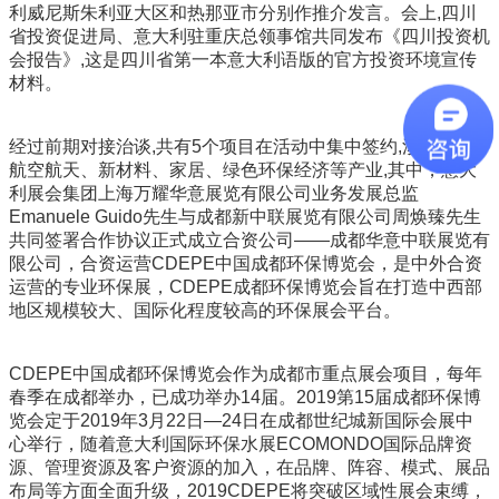
利威尼斯朱利亚大区和热那亚市分别作推介发言。会上,四川
省投资促进局、意大利驻重庆总领事馆共同发布《四川投资机
会报告》,这是四川省第一本意大利语版的官方投资环境宣传
材料。
经过前期对接治谈,共有5个项目在活动中集中签约,涉及创意,
航空航天、新材料、家居、绿色环保经济等产业,其中，意大
利展会集团上海万耀华意展览有限公司业务发展总监
Emanuele Guido先生与成都新中联展览有限公司周焕臻先生
共同签署合作协议正式成立合资公司——成都华意中联展览有
限公司，合资运营CDEPE中国成都环保博览会，是中外合资
运营的专业环保展，CDEPE成都环保博览会旨在打造中西部
地区规模较大、国际化程度较高的环保展会平台。
CDEPE中国成都环保博览会作为成都市重点展会项目，每年
春季在成都举办，已成功举办14届。2019第15届成都环保博
览会定于2019年3月22日—24日在成都世纪城新国际会展中
心举行，随着意大利国际环保水展ECOMONDO国际品牌资
源、管理资源及客户资源的加入，在品牌、阵容、模式、展品
布局等方面全面升级，2019CDEPE将突破区域性展会束缚，