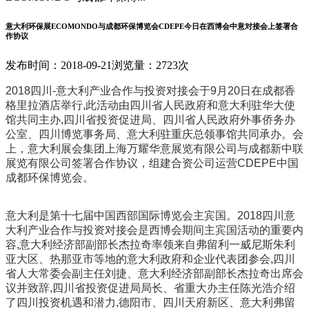
意大利环保展ECOMONDO与成都环保博览会CDEPE今日在西博会中意对接会上签署合
作协议
发布时间：2018-09-21
浏览量：2723次
2018四川-意大利产业合作与投资对接会于9月20日在成都香
格里拉酒店举行,此活动由四川省人民政府和意大利驻华大使
馆共同主办,四川省投资促进局、四川省人民政府外事侨务办
公室、四川博览事务局、意大利驻重庆总领事馆共同承办。会
上，意大利展会集团上海万耀华意展览有限公司与成都新中联
展览有限公司签署合作协议，组建合资公司运营CDEPE中国
成都环保博览会。
意大利是第十七届中国西部国际博览会主宾国。2018四川意
大利产业合作与投资对接会是西博会期间主宾国活动的重要内
容,意大利经济部副部长杰拉奇率领来自弗留利一威尼斯朱利
亚大区、热那亚市等地的意大利政府和企业代表团参会,四川
省人大常委会副主任刘捷、意大利经济部副部长杰拉奇出席会
议并致辞,四川省投资促进局局长、省重大办主任陈光浩介绍
了四川投资机遇和潜力,德阳市、四川天府新区、意大利弗留