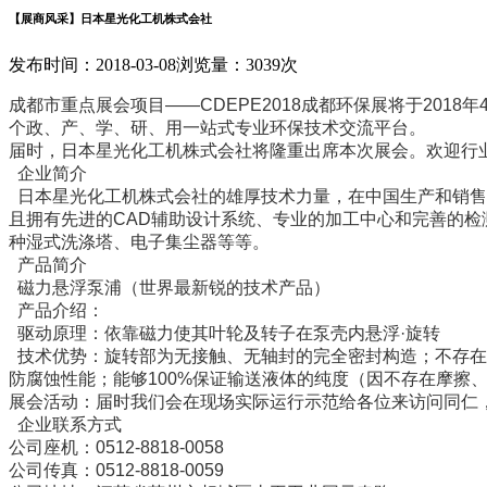
【展商风采】日本星光化工机株式会社
发布时间：2018-03-08
浏览量：3039次
成都市重点展会项目——CDEPE2018成都环保展将于2018
个政、产、学、研、用一站式专业环保技术交流平台。
届时，日本星光化工机株式会社将隆重出席本次展会。欢迎行
企业简介
日本星光化工机株式会社的雄厚技术力量，在中国生产和销售
且拥有先进的CAD辅助设计系统、专业的加工中心和完善的检
种湿式洗涤塔、电子集尘器等等。
产品简介
磁力悬浮泵浦（世界最新锐的技术产品）
产品介绍：
驱动原理：依靠磁力使其叶轮及转子在泵壳内悬浮·旋转
技术优势：旋转部为无接触、无轴封的完全密封构造；不存在
防腐蚀性能；能够100%保证输送液体的纯度（因不存在摩擦
展会活动：届时我们会在现场实际运行示范给各位来访问同仁
企业联系方式
公司座机：0512-8818-0058
公司传真：0512-8818-0059