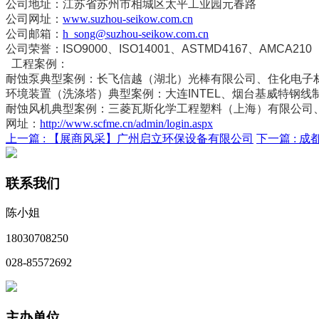
公司地址：江苏省苏州市相城区太平工业园元春路
公司网址：
www.suzhou-seikow.com.cn
公司邮箱：
h_song@suzhou-seikow.com.cn
公司荣誉：ISO9000、ISO14001、ASTMD4167、AMCA210
工程案例：
耐蚀泵典型案例：长飞信越（湖北）光棒有限公司、住化电子材料科技有限
环境装置（洗涤塔）典型案例：大连INTEL、烟台基威特钢线
耐蚀风机典型案例：三菱瓦斯化学工程塑料（上海）有限公司、NSK-W
网址：
http://www.scfme.cn/admin/login.aspx
上一篇 :
【展商风采】广州启立环保设备有限公司
下一篇 :
成
联系我们
陈小姐
18030708250
028-85572692
主办单位