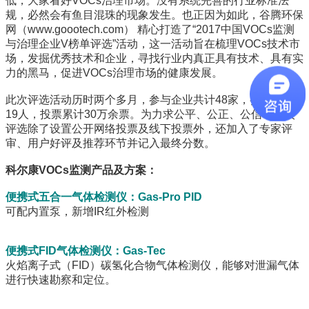
低，大家看好VOCs治理市场。没有系统完善的行业标准法
规，必然会有鱼目混珠的现象发生。也正因为如此，谷腾环保
网（www.goootech.com） 精心打造了“2017中国VOCs监测
与治理企业V榜单评选”活动，这一活动旨在梳理VOCs技术市
场，发掘优秀技术和企业，寻找行业内真正具有技术、具有实
力的黑马，促进VOCs治理市场的健康发展。
此次评选活动历时两个多月，参与企业共计48家，参选个人
19人，投票累计30万余票。为力求公平、公正、公信，本次
评选除了设置公开网络投票及线下投票外，还加入了专家评
审、用户好评及推荐环节并记入最终分数。
科尔康VOCs监测产品及方案：
便携式五合一气体检测仪：Gas-Pro PID
可配内置泵，新增IR红外检测
便携式FID气体检测仪：Gas-Tec
火焰离子式（FID）碳氢化合物气体检测仪，能够对泄漏气体
进行快速勘察和定位。