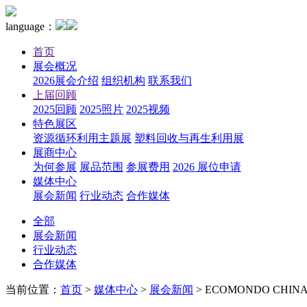
language：
首页
展会概况
2026展会介绍
组织机构
联系我们
上届回顾
2025回顾
2025照片
2025视频
特色展区
资源循环利用主题展
塑料回收与再生利用展
展商中心
为何参展
展品范围
参展费用
2026 展位申请
媒体中心
展会新闻
行业动态
合作媒体
全部
展会新闻
行业动态
合作媒体
当前位置：
首页
>
媒体中心
>
展会新闻
>
ECOMONDO CHINA-