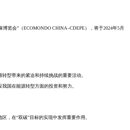
保博览会”（
ECOMONDO CHINA
–
CDEPE
），
将
于
2024
年
5
月
源转型带来的紧迫和持续挑战的重要活动。
应我国在能源转型方面的投资和努力。
地区，在
“
双碳
”
目标
的实现中发挥重要作用。