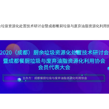
厨余垃圾资源化处置技术研讨会暨成都餐厨垃圾与废弃油脂资源化利用协会会