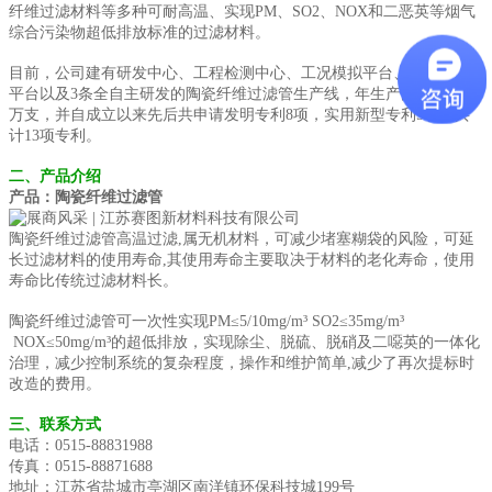
纤维过滤材料等多种可耐高温、实现PM、SO2、NOX和二恶英等烟气
综合污染物超低排放标准的过滤材料。
目前，公司建有研发中心、工程检测中心、工况模拟平台、现场中试
平台以及3条全自主研发的陶瓷纤维过滤管生产线，年生产能力达到10
万支，并自成立以来先后共申请发明专利8项，实用新型专利5项，共
计13项专利。
二、产品介绍
产品：陶瓷纤维过滤管
陶瓷纤维过滤管高温过滤,属无机材料，可减少堵塞糊袋的风险，可延
长过滤材料的使用寿命,其使用寿命主要取决于材料的老化寿命，使用
寿命比传统过滤材料长。
陶瓷纤维过滤管可一次性实现PM≤5/10mg/m³ SO2≤35mg/m³
NOX≤50mg/m³的超低排放，实现除尘、脱硫、脱硝及二噁英的一体化
治理，减少控制系统的复杂程度，操作和维护简单,减少了再次提标时
改造的费用。
三、联系方式
电话：0515-88831988
传真：0515-88871688
地址：江苏省盐城市亭湖区南洋镇环保科技城199号