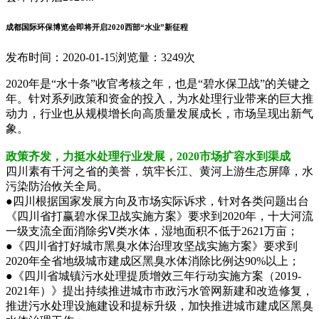
成都国际环保博览会即将开启2020西部“水业”新征程
发布时间：2020-01-15
浏览量：3249次
2020年是“水十条”收官考核之年，也是“碧水保卫战”的关键之
年。针对系列政策和资金的投入，为水处理行业带来的巨大推
动力，行业也从规模增长向高质量发展成长，市场呈现出新气
象。
政策齐发，力挺水处理行业发展，2020市场扩容水到渠成
四川素有千河之省的美誉，筑牢长江、黄河上游生态屏障，水
污染防治攸关全局。
●四川根据国家发展方向及市场实际诉求，针对各类问题出台
《四川省打赢碧水保卫战实施方案》要求到2020年，十大河流
一级支流全面消除劣Ⅴ类水体，湿地面积不低于2621万亩；
●《四川省打好城市黑臭水体治理攻坚战实施方案》要求到
2020年全省地级城市建成区黑臭水体消除比例达90%以上；
●《四川省城镇污水处理提质增效三年行动实施方案（2019-
2021年）》提出持续推进城市市政污水管网新建和改造修复，
推进污水处理设施建设和提标升级，加快推进城市建成区黑臭