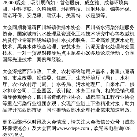
28,000观众，吸引展商如：首创股份、威立雅、成都环境集
团、中科博联、久科康瑞、环能科技、国润环境、锦美环保、
碧诺环保、安尼康、碧沃丰、美富特、求是膜等。
大会同期将邀请四川城镇供排水协会、四川省水污染治理服务
协会、国家城市污水处理及资源化工程技术研究中心等权威机
构及行业专家围绕城镇供排水技术装备、工业高难度废水处理
技术、黑臭水体综合治理、智慧水务、污泥无害化处理与处置
技术、一对一贸易对接等热点主题举办20多场论坛活动，分享
国际先进技术、案例和经验。
大会深挖西部市政、工业、农村等终端用户需求，将重点邀请
省、市发改委、经信委、住建厅、生态环境厅（局）、水利
厅、农业农村厅（局、）水务局、污水处理厂、自来水厂、供
水排水公司、工业园区、设计院、水务工程商、相关经销代理
商等参观参会，四川省造纸行业协会、成都表面工程行业协会
等重点污染行业组团参观，实现产业链上下游精准对接，助力
品牌开拓西部市场，同时推动西部水处理行业需求加速释放。
更多西部环保时讯及大会情况，请关注大会微信公众号（成都
环保博览会）及大会官网www.cdepe.com，欢迎来电垂询028-
85572692。