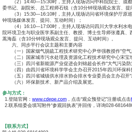
（2）14:40—15:30时，主持人现场访问中科院院士
委书记、副院长、总工程师石锐（含10分钟现场观众发言、提
（3）15:30—16:10时，主持人现场访问省环境保护
钟现场媒体发言、提问、互动时间）；
（4）16:10—17:00时，主持人现场访问四川大学水
院环境卫生与职业医学系副主任、教授、博士生导师张遵真、
蒿海磊（含10分钟现场观众发言、提问、互动时间）。
六、同步平行会议主题和主要内容
（一）国家烟气脱硫工程技术研究中心尹华强教授作“空气质
（二）国家城市污水处理及资源化工程技术研究中心宋宝增教
（三）四川省新能源产业促进会刘锦超会长作“大气污染防治
（四）由四川省环境科学学会主办召开2015年四川环保科
（五）四川省城镇供水排水协会排水专业委员会主办召开“新
（六）环保新技术、新产品介绍及展览。
参与方式：
1.登陆官网：
www.cdepe.com
，点击“观众预登记”注册或点击
2.联系组委会填写附件“参观回执表”并回传，详询028-681648
【联系方式】