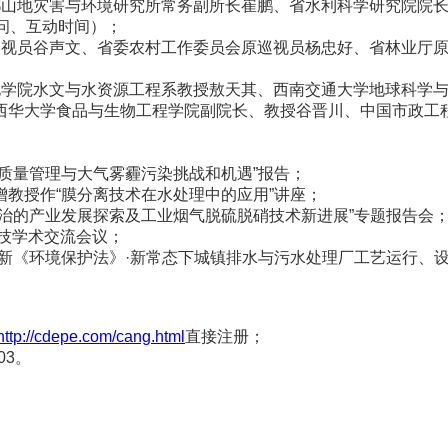
、成都山地灾害与环境研究所常务副所长崔鹏、省水利科学研究院
问、互动时间）；
厅原巡视员谷声文、省委农村工作委员会原巡视员杨忠好、省林业厅
利水电学院水文与水资源工程系教授敖天其、西南交通大学地球科
西华大学食品与生物工程学院副院长、教授谷晋川、中国市政工
量管理与大气雾霾污染挑战和机遇”报告；
授作“膜分离技术在水处理中的应用”讲座；
的产业发展探索及工业烟气脱硫脱硝技术新进展”专题报告会
技学术交流会议；
《环境保护法》·新常态下城镇排水与污水处理厂工艺运行、设
http://cdepe.com/cang.html
直接注册；
03。