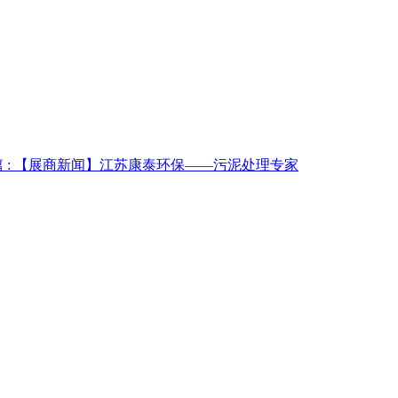
 :
【展商新闻】江苏康泰环保——污泥处理专家