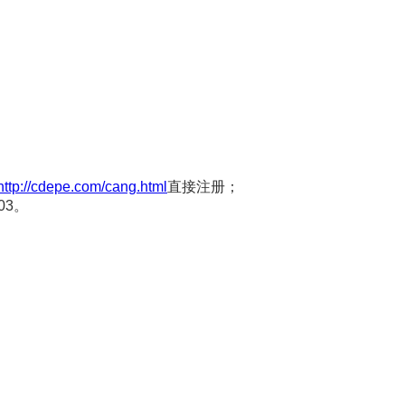
http://cdepe.com/cang.html
直接注册；
03。