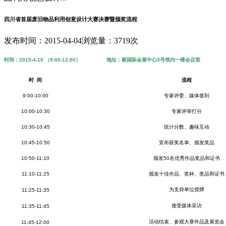
四川省首届废旧物品利用创意设计大赛决赛暨颁奖流程
发布时间：2015-04-04
浏览量：3719次
时间：2015-4-10 （9:00-12:00） 地址：新国际会展中心3号馆内一楼会议室
时 间
流程
9:00-10:00
专家评委、媒体签到
10:00-10:30
专家评审打分
10:30-10:45
统计分数、趣味互动
10:45-10:50
宣布获奖名单、颁发奖品
10:50-11:10
颁发50名优秀作品奖品和证书
11:10-11:25
颁发十佳作品、奖杯、奖品和证书
为支持单位授牌
11:25-11:35
接受媒体采访
11:35-11:45
活动结束、参观大赛作品及展览会
11:45-12:00