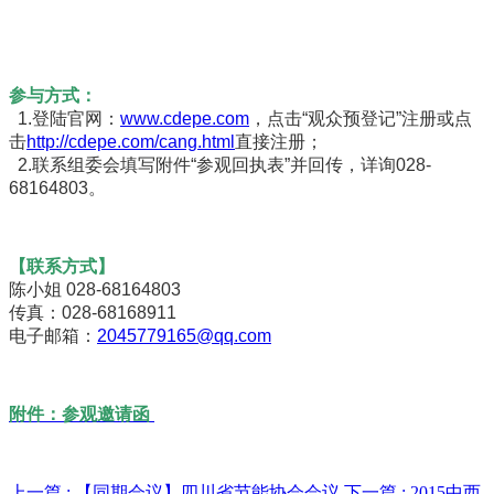
参与方式：
1.登陆官网：
www.cdepe.com
，点击“观众预登记”注册或点
击
http://cdepe.com/cang.html
直接注册；
2.联系组委会填写附件“参观回执表”并回传，详询028-
68164803。
【联系方式】
陈小姐 028-68164803
传真：028-68168911
电子邮箱：
2045779165@qq.com
附件：参观邀请函
上一篇 :
【同期会议】四川省节能协会会议
下一篇 :
2015中西