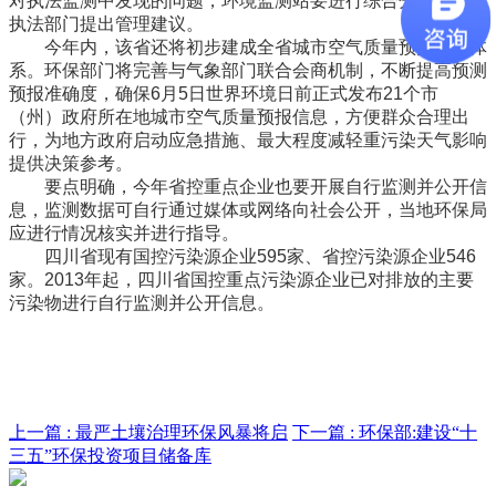
对执法监测中发现的问题，环境监测站要进行综合分析，并对
执法部门提出管理建议。
今年内，该省还将初步建成全省城市空气质量预报预警体
系。环保部门将完善与气象部门联合会商机制，不断提高预测
预报准确度，确保6月5日世界环境日前正式发布21个市
（州）政府所在地城市空气质量预报信息，方便群众合理出
行，为地方政府启动应急措施、最大程度减轻重污染天气影响
提供决策参考。
要点明确，今年省控重点企业也要开展自行监测并公开信
息，监测数据可自行通过媒体或网络向社会公开，当地环保局
应进行情况核实并进行指导。
四川省现有国控污染源企业595家、省控污染源企业546
家。2013年起，四川省国控重点污染源企业已对排放的主要
污染物进行自行监测并公开信息。
上一篇 :
最严土壤治理环保风暴将启
下一篇 :
环保部:建设“十
三五”环保投资项目储备库