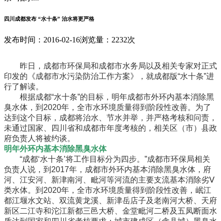
四川成都发布 “水十条” 治水将更严格
发布时间：2016-02-16
浏览量：2232次
昨日，成都市环保局和成都市水务局以及相关专家对正式
印发的《成都市水污染防治工作方案》，就成都版“水十条”进
行了解读。
根据成都“水十条”的目标，明年成都市外环内基本消除黑
臭水体，到2020年，全市水环境质量得到阶段性改善。为了
达到这个目标，成都将治水、节水并举，并严格考核和问责，
未通过国家、四川省和成都市年度考核的，相关区（市）县政
府负责人将被约谈。
明年外环内基本消除黑臭水体
“成都‘水十条’将工作目标分为四步。”成都市环保局相关
负责人说，到2017年，成都市外环内基本消除黑臭水体，府
河、江安河、新津南河、毗河等河流的主要支流基本消除劣Ⅴ
类水体。到2020年，全市水环境质量得到阶段性改善，岷江
都江堰水文站、双流黄龙溪、新津岳店子及老南河大桥、天府
新区二江寺和沱江新都三邑大桥、金堂毗河二桥及五凤断面水