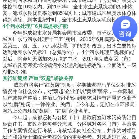
质达到国家和四川省考核要求；城市建成区（含县城）黑臭水
体控制在10%以内。到2030年，全市水生态系统功能初步恢
复，流域水质优良率达到85%以上；城市建成区黑臭水体总体
得到消除。到本世纪中叶，全市水生态系统实现良性循环。
4个污水处理厂6月底提标扩能
今年起成都市水务局将会同市发改委、市环保局编制中心
城区排水与污水处理“十三五”规划。2016年6月底完成中心城
区第三、四、五、八污水处理厂扩能提标改造，出水主要指标
达到地表水Ⅳ类标准（总氮除外）。4个污水处理厂提标扩能
以后，将会每天增加35万吨的中水。2017年完成各区（市）
县城市及府河流域城镇污水处理设施提标改造，全面达到一级
A排放标准。
实行红黄牌 严重“双超”或被关停
成都市将实行“红黄牌”制度，定期抽查排污单位达标排放
情况并向社会公布，对“双超”企业予以“黄牌”警示，一律限制
生产或停产整治；整治后仍不能达到要求且情节严重的企业予
以“红牌”处罚，一律停业、关闭。自今年起，定期在市环保局
网站上公布环保“黄牌”、“红牌”企业名单。
今年起，成都还将与各区（市）县政府签订水污染防治目
标责任书。市政府将每年分流域、分区域对各区（市）县落实
工作方案情况进行考核，考核结果向社会公布，并作为对领导
班子和领导干部综合考核评价的重要参考。对未通过国家、四