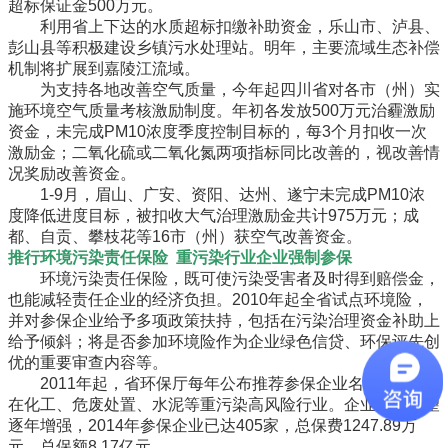
超标保证金500万元。
利用省上下达的水质超标扣缴补助资金，乐山市、泸县、
彭山县等积极建设乡镇污水处理站。明年，主要流域生态补偿
机制将扩展到嘉陵江流域。
为支持各地改善空气质量，今年起四川省对各市（州）实
施环境空气质量考核激励制度。年初各发放500万元治霾激励
资金，未完成PM10浓度季度控制目标的，每3个月扣收一次
激励金；二氧化硫或二氧化氮两项指标同比改善的，视改善情
况奖励改善资金。
1-9月，眉山、广安、资阳、达州、遂宁未完成PM10浓
度降低进度目标，被扣收大气治理激励金共计975万元；成
都、自贡、攀枝花等16市（州）获空气改善资金。
推行环境污染责任保险 重污染行业企业强制参保
环境污染责任保险，既可使污染受害者及时得到赔偿金，
也能减轻责任企业的经济负担。2010年起全省试点环境险，
并对参保企业给予多项政策扶持，包括在污染治理资金补助上
给予倾斜；将是否参加环境险作为企业绿色信贷、环保评先创
优的重要审查内容等。
2011年起，省环保厅每年公布推荐参保企业名单，主要
在化工、危废处置、水泥等重污染高风险行业。企业参保愿望
逐年增强，2014年参保企业已达405家，总保费1247.89万
元，总保额8.17亿元。