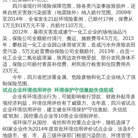
四川省现行环境险保障范围，除各类污染事故致损外，还
将自然灾害致污染损害（地震除外）纳入赔付范围。2009年
至2014年，全省发生21起环境险案例，已赔付17例，保费从
1万元到19万元不等，共赔付110万元。
2012年，暴雨灾害造成遂宁一化工企业的场地油品污
染，保险公司全额赔付清污、搬运、施救费等4.5万元。2013
年，攀枝花一化工企业因山体滑坡灾害，造成污水外泄致农田
受污染，5万元处置费由保险公司全额赔付。2013年，自贡一
化工企业二氧化硫泄漏，致周边农作物受损、部分农民身体不
适，保险公司赔付青苗补偿费、村民医疗检查和住院费用共
23万元。
今年，四川省把涉重金属、危险废物和化工企业纳入了强
制保险范围。
试点企业环境信用评价 环境保护守信激励失信惩戒
企业有环境违法行为，可能影响银行贷款、财政补贴等多
项经济利益，环境信用评价有了威慑力。去年底，四川省试点
企业环境信用评价，建立健全环境保护“守信激励、失信惩
戒”机制，国控重点企业等10类企业强制评价。
省环保厅从国控、省控和市控重点企业中，随机选择了
60家企业作为2014年度首批环境信用评价试点企业，涉及8个
地级市。省、市、县三级环保部门根据污染防治、环境管理、