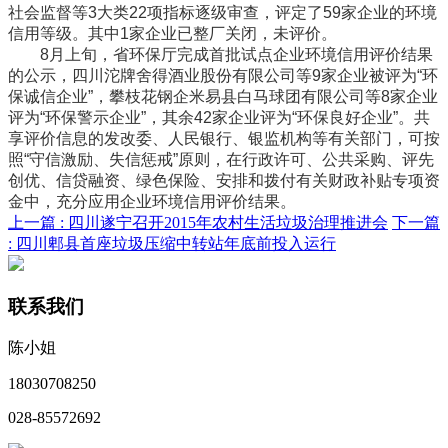
社会监督等3大类22项指标逐级审查，评定了59家企业的环境
信用等级。其中1家企业已整厂关闭，未评价。
8月上旬，省环保厅完成首批试点企业环境信用评价结果
的公示，四川沱牌舍得酒业股份有限公司等9家企业被评为“环
保诚信企业”，攀枝花钢企米易县白马球团有限公司等8家企业
评为“环保警示企业”，其余42家企业评为“环保良好企业”。共
享评价信息的发改委、人民银行、银监机构等有关部门，可按
照“守信激励、失信惩戒”原则，在行政许可、公共采购、评先
创优、信贷融资、绿色保险、安排和拨付有关财政补贴专项资
金中，充分应用企业环境信用评价结果。
上一篇 :
四川遂宁召开2015年农村生活垃圾治理推进会
下一篇
:
四川郫县首座垃圾压缩中转站年底前投入运行
联系我们
陈小姐
18030708250
028-85572692