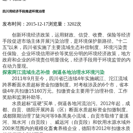
四川用经济手段推进环境治理
发布时间：2015-12-17
浏览量：3202次
创新环境经济政策，运用财政、信贷、收费、保险等经济
手段促进市场主体开展污染治理，是环境保护新路径。“十二
五”以来，四川省实施了主要流域生态补偿制度、环境污染责
任保险、企业环境信用评价等奖惩分明的环境经济政策，地方
政府和企业的环境责任明显强化，经济手段用于环境监管的内
在动力显现。
探索两江流域生态补偿 倒逼各地治理水环境污染
2011年9月至今，四川省已连续4年实施岷江、沱江流域
跨界断面水质超标资金扣缴制度。对考核涉及的6个市，省本
级4年共扣缴15160万元。扣缴资金主要用于治理补偿、工作
奖励和监测补助等。
水质超标“逗硬”买单，倒逼各地河流治污。2012年起，成
都、自贡、德阳开展跨县（区）断面水质超标资金扣缴制度。
成都限期治理了陡沟河等9条黑臭小流域，自贡市取缔了釜溪
河、旭水河（自贡段）、威远河（自贡段）和饮用水源水域外
200米范围内的规模化畜禽养殖企业，德阳市2012年扣缴水质