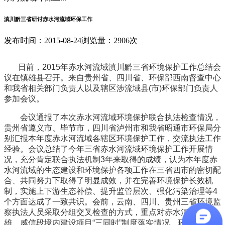
滇川黔三省研讨赤水河流域环保工作
发布时间：2015-08-24
浏览量：2906次
日前，2015年赤水河流域滇川黔三省环境保护工作总结会
议在镇雄县召开。来自贵州省、四川省、环保部西南督查中心
和我省相关部门负责人以及辖区涉流域县(市)环保部门负责人
参加会议。
会议通报了本次赤水河流域环境保护联合执法检查情况，
贵州省遵义市、毕节市，四川省泸州市和我省昭通市环保局分
别汇报本年度赤水河流域各辖区环境保护工作，交流执法工作
经验。会议总结了今年三省赤水河流域环境保护工作开展情
况，充分肯定联合执法机制3年来取得的成绩，认为本年度赤
水河流域的生态建设和环境保护各项工作在三省四市的密切配
合、共同努力下取得了明显成效，并在完善环境保护长效机
制，实施上下游生态补偿、提升监管层次、强化污染治理等4
个方面达成了一致共识。会前，云南、四川、贵州三省环境监
察执法人员采取分组交叉检查的方式，重点对赤水河流域镇
雄、威信段境内建设项目“三同时”制度落实情况、环保设施运