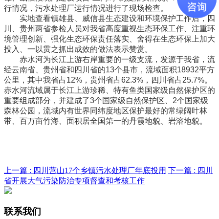
行情况，污水处理厂运行情况进行了现场检查。
实地查看镇雄县、威信县生态建设和环境保护工作后，四
川、贵州两省参检人员对我省高度重视生态环保工作、注重环
境管理创新、强化生态环保责任落实、舍得在生态环保上加大
投入、一以贯之抓出成效的做法表示赞赏。
赤水河为长江上游右岸重要的一级支流，发源于我省，流
经云南省、贵州省和四川省的13个县市，流域面积18932平方
公里，其中我省占12%，贵州省占62.3%，四川省占25.7%。
赤水河流域属于长江上游珍稀、特有鱼类国家级自然保护区的
重要组成部分，并建成了3个国家级自然保护区、2个国家级
森林公园，流域内有世界同纬度地区保护最好的常绿阔叶林
带、百万亩竹海、面积居全国第一的丹霞地貌、岩溶地貌。
上一篇 :
四川营山17个乡镇污水处理厂年底投用
下一篇 :
四川
省开展大气污染防治专项督查和考核工作
联系我们