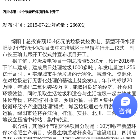
四川绵阳：9个节能环保项目集中开工
发布时间：2015-07-21
浏览量：2669次
绵阳市总投资额10.4亿元的垃圾焚烧发电、新型环保水溶
肥等9个节能环保项目集中在涪城区玉皇镇举行开工仪式。副
市长王瑜出席开工仪式并宣布项目开工。
据了解，垃圾发电项目一期总投资5.3亿元，预计2016年
下半年建成，建成后日处理垃圾1000多吨，年发电量达1.256
亿千瓦时，可实现城市生活垃圾的无害化、减量化、资源化，
在对垃圾进行无害化处理的基础上焚烧发电，年节约标煤20
万吨，年减排二氧化碳49万吨，能取得良好的经济、社会和
环境效益。同时采取生活垃圾和适合与生活垃圾一起焚烧的固
体废弃物，将按照“村收集、乡镇运输、县市区集中，中科绵
投循环经济产业园处理”模式，城区垃圾通过专用密闭压缩车
运输。绵阳市还将在江油、梓潼、安县、北川、三台、盐亭等
地设立压缩中转站，集中转运。
据介绍，其他8个节能环保项目分别是：10万吨/年新型环
保水溶肥生产项目、安县生物质秸秆炭化厂建设项目、四川省